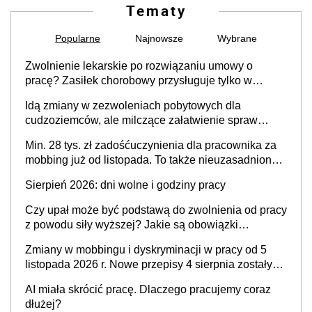
Tematy
Popularne
Najnowsze
Wybrane
Zwolnienie lekarskie po rozwiązaniu umowy o
pracę? Zasiłek chorobowy przysługuje tylko w
przypadku zachorowania w ciągu 14 dni od ustania
Idą zmiany w zezwoleniach pobytowych dla
stosunku pracy
cudzoziemców, ale milczące załatwienie spraw
przewidziano tylko dla wybranych
Min. 28 tys. zł zadośćuczynienia dla pracownika za
mobbing już od listopada. To także nieuzasadniona
krytyka i izolowanie z zespołu
Sierpień 2026: dni wolne i godziny pracy
Czy upał może być podstawą do zwolnienia od pracy
z powodu siły wyższej? Jakie są obowiązki
pracodawcy
Zmiany w mobbingu i dyskryminacji w pracy od 5
listopada 2026 r. Nowe przepisy 4 sierpnia zostały
ogłoszone w Dzienniku Ustaw
AI miała skrócić pracę. Dlaczego pracujemy coraz
dłużej?