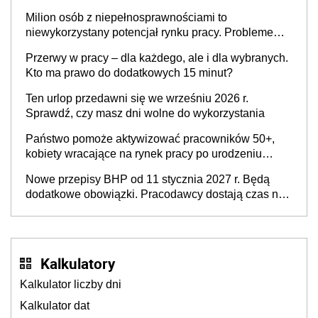
Milion osób z niepełnosprawnościami to
niewykorzystany potencjał rynku pracy. Problemem
nie jest brak kandydatów, dofinansowań czy
Przerwy w pracy – dla każdego, ale i dla wybranych.
refundacji, ale bariery po stronie systemu i
Kto ma prawo do dodatkowych 15 minut?
świadomości pracodawców [WYWIAD]
Ten urlop przedawni się we wrześniu 2026 r.
Sprawdź, czy masz dni wolne do wykorzystania
Państwo pomoże aktywizować pracowników 50+,
kobiety wracające na rynek pracy po urodzeniu
dzieci, osoby przewlekle chore i osoby
Nowe przepisy BHP od 11 stycznia 2027 r. Będą
neuroatypowe. Powstanie Fundusz na rzecz
dodatkowe obowiązki. Pracodawcy dostają czas na
Inkluzywności w Zatrudnianiu?
przygotowanie się do zmian
Kalkulatory
Kalkulator liczby dni
Kalkulator dat