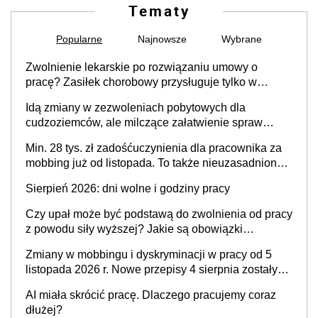
Tematy
Popularne
Najnowsze
Wybrane
Zwolnienie lekarskie po rozwiązaniu umowy o
pracę? Zasiłek chorobowy przysługuje tylko w
przypadku zachorowania w ciągu 14 dni od ustania
Idą zmiany w zezwoleniach pobytowych dla
stosunku pracy
cudzoziemców, ale milczące załatwienie spraw
przewidziano tylko dla wybranych
Min. 28 tys. zł zadośćuczynienia dla pracownika za
mobbing już od listopada. To także nieuzasadniona
krytyka i izolowanie z zespołu
Sierpień 2026: dni wolne i godziny pracy
Czy upał może być podstawą do zwolnienia od pracy
z powodu siły wyższej? Jakie są obowiązki
pracodawcy
Zmiany w mobbingu i dyskryminacji w pracy od 5
listopada 2026 r. Nowe przepisy 4 sierpnia zostały
ogłoszone w Dzienniku Ustaw
AI miała skrócić pracę. Dlaczego pracujemy coraz
dłużej?