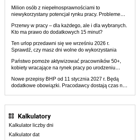
Milion osób z niepełnosprawnościami to
niewykorzystany potencjał rynku pracy. Problemem
nie jest brak kandydatów, dofinansowań czy
Przerwy w pracy – dla każdego, ale i dla wybranych.
refundacji, ale bariery po stronie systemu i
Kto ma prawo do dodatkowych 15 minut?
świadomości pracodawców [WYWIAD]
Ten urlop przedawni się we wrześniu 2026 r.
Sprawdź, czy masz dni wolne do wykorzystania
Państwo pomoże aktywizować pracowników 50+,
kobiety wracające na rynek pracy po urodzeniu
dzieci, osoby przewlekle chore i osoby
Nowe przepisy BHP od 11 stycznia 2027 r. Będą
neuroatypowe. Powstanie Fundusz na rzecz
dodatkowe obowiązki. Pracodawcy dostają czas na
Inkluzywności w Zatrudnianiu?
przygotowanie się do zmian
Kalkulatory
Kalkulator liczby dni
Kalkulator dat