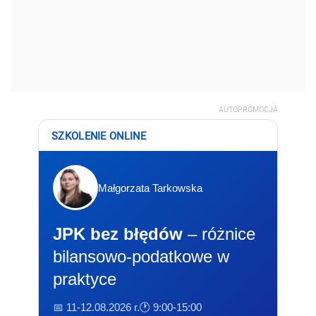
AUTOPROMOCJA
SZKOLENIE ONLINE
Małgorzata Tarkowska
JPK bez błędów
– różnice
bilansowo-podatkowe w
praktyce
📅 11-12.08.2026 r.
🕐 9:00-15:00