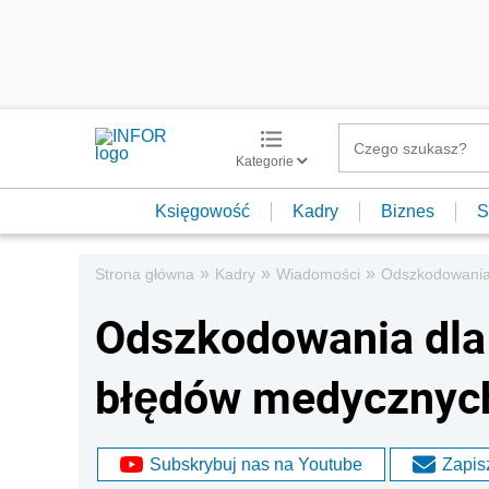
Kategorie
Księgowość
Kadry
Biznes
S
»
»
»
Strona główna
Kadry
Wiadomości
Odszkodowania 
Odszkodowania dla 
błędów medycznyc
Subskrybuj nas na Youtube
Zapisz