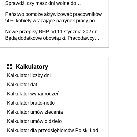
Sprawdź, czy masz dni wolne do
wykorzystania
Państwo pomoże aktywizować pracowników
50+, kobiety wracające na rynek pracy po
urodzeniu dzieci, osoby przewlekle chore i
Nowe przepisy BHP od 11 stycznia 2027 r.
osoby neuroatypowe. Powstanie Fundusz
Będą dodatkowe obowiązki. Pracodawcy
na rzecz Inkluzywności w Zatrudnianiu?
dostają czas na przygotowanie się do zmian
Kalkulatory
Kalkulator liczby dni
Kalkulator dat
Kalkulator wynagrodzeń
Kalkulator brutto-netto
Kalkulator umów zlecenia
Kalkulator umów o dzieło
Kalkulator dla przedsiębiorców Polski Ład