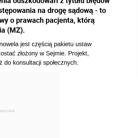
nia odszkodowań z tytułu błędów
tępowania na drogę sądową - to
awy o prawach pacjenta, którą
ia (MZ).
owela jest częścią pakietu ustaw
ostać złożony w Sejmie. Projekt,
uż do konsultacji społecznych.
REKLAMA