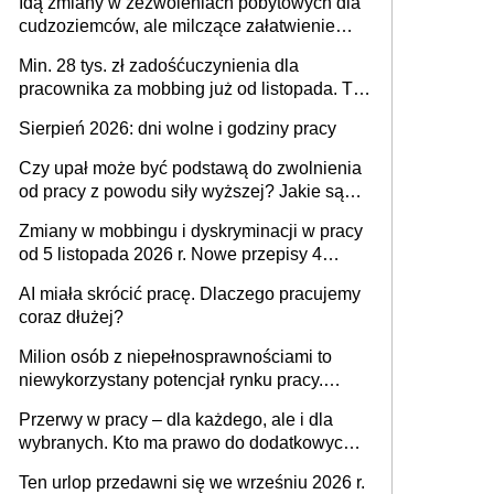
Idą zmiany w zezwoleniach pobytowych dla
dni od ustania stosunku pracy
cudzoziemców, ale milczące załatwienie
spraw przewidziano tylko dla wybranych
Min. 28 tys. zł zadośćuczynienia dla
pracownika za mobbing już od listopada. To
także nieuzasadniona krytyka i izolowanie z
Sierpień 2026: dni wolne i godziny pracy
zespołu
Czy upał może być podstawą do zwolnienia
od pracy z powodu siły wyższej? Jakie są
obowiązki pracodawcy
Zmiany w mobbingu i dyskryminacji w pracy
od 5 listopada 2026 r. Nowe przepisy 4
sierpnia zostały ogłoszone w Dzienniku
AI miała skrócić pracę. Dlaczego pracujemy
Ustaw
coraz dłużej?
Milion osób z niepełnosprawnościami to
niewykorzystany potencjał rynku pracy.
Problemem nie jest brak kandydatów,
Przerwy w pracy – dla każdego, ale i dla
dofinansowań czy refundacji, ale bariery po
wybranych. Kto ma prawo do dodatkowych
stronie systemu i świadomości
15 minut?
pracodawców [WYWIAD]
Ten urlop przedawni się we wrześniu 2026 r.