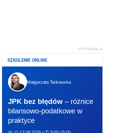
AUTOPROMOCJA
SZKOLENIE ONLINE
Małgorzata Tarkowska
JPK bez błędów
– różnice
bilansowo-podatkowe w
praktyce
📅 11-12.08.2026 r.
🕐 9:00-15:00