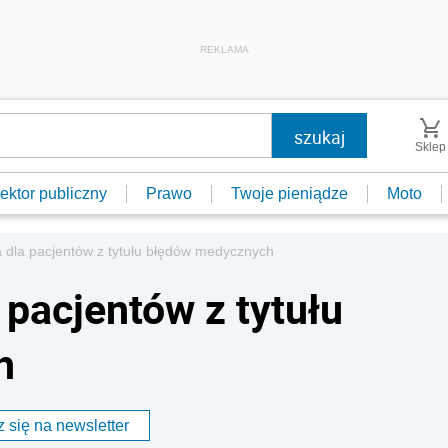
REKLAMA
Sklep
ektor publiczny
Prawo
Twoje pieniądze
Moto
dla pacjentów z tytułu błędów medycznych
pacjentów z tytułu
h
 się na newsletter