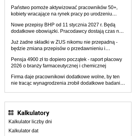
Państwo pomoże aktywizować pracowników 50+,
kobiety wracające na rynek pracy po urodzeniu
dzieci, osoby przewlekle chore i osoby
Nowe przepisy BHP od 11 stycznia 2027 r. Będą
neuroatypowe. Powstanie Fundusz na rzecz
dodatkowe obowiązki. Pracodawcy dostają czas na
Inkluzywności w Zatrudnianiu?
przygotowanie się do zmian
Już żadne składki w ZUS nikomu nie przepadną -
będzie zmiana przepisów o przedawnieniu i
niepodleganiu ubezpieczeniom społecznym
Pensja 4900 zł to dopiero początek - raport płacowy
2026 o branży farmaceutycznej i chemicznej
Firma daje pracownikowi dodatkowe wolne, by ten
nie tracąc wynagrodzenia zrobił dodatkowe badania.
Ten benefit się sprawdza
Kalkulatory
Kalkulator liczby dni
Kalkulator dat