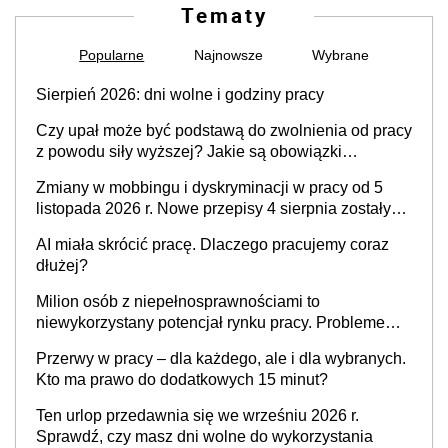
Tematy
Popularne
Najnowsze
Wybrane
Sierpień 2026: dni wolne i godziny pracy
Czy upał może być podstawą do zwolnienia od pracy
z powodu siły wyższej? Jakie są obowiązki
pracodawcy
Zmiany w mobbingu i dyskryminacji w pracy od 5
listopada 2026 r. Nowe przepisy 4 sierpnia zostały
ogłoszone w Dzienniku Ustaw
AI miała skrócić pracę. Dlaczego pracujemy coraz
dłużej?
Milion osób z niepełnosprawnościami to
niewykorzystany potencjał rynku pracy. Problemem
nie jest brak kandydatów, dofinansowań czy
Przerwy w pracy – dla każdego, ale i dla wybranych.
refundacji, ale bariery po stronie systemu i
Kto ma prawo do dodatkowych 15 minut?
świadomości pracodawców [WYWIAD]
Ten urlop przedawnia się we wrześniu 2026 r.
Sprawdź, czy masz dni wolne do wykorzystania