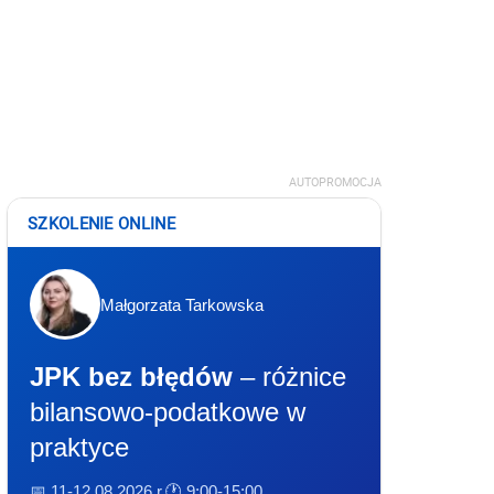
AUTOPROMOCJA
SZKOLENIE ONLINE
Małgorzata Tarkowska
JPK bez błędów
– różnice
bilansowo-podatkowe w
praktyce
📅 11-12.08.2026 r.
🕐 9:00-15:00