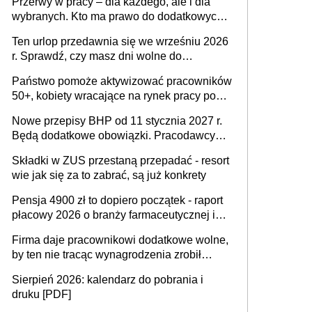
Przerwy w pracy – dla każdego, ale i dla
dofinansowań czy refundacji, ale bariery po
wybranych. Kto ma prawo do dodatkowych
stronie systemu i świadomości
15 minut?
pracodawców [WYWIAD]
Ten urlop przedawnia się we wrześniu 2026
r. Sprawdź, czy masz dni wolne do
wykorzystania
Państwo pomoże aktywizować pracowników
50+, kobiety wracające na rynek pracy po
urodzeniu dzieci, osoby przewlekle chore i
Nowe przepisy BHP od 11 stycznia 2027 r.
osoby neuroatypowe. Powstanie Fundusz
Będą dodatkowe obowiązki. Pracodawcy
na rzecz Inkluzywności w Zatrudnianiu?
dostają czas na przygotowanie się do zmian
Składki w ZUS przestaną przepadać - resort
wie jak się za to zabrać, są już konkrety
Pensja 4900 zł to dopiero początek - raport
płacowy 2026 o branży farmaceutycznej i
chemicznej
Firma daje pracownikowi dodatkowe wolne,
by ten nie tracąc wynagrodzenia zrobił
dodatkowe badania. Ten benefit się
Sierpień 2026: kalendarz do pobrania i
sprawdza
druku [PDF]