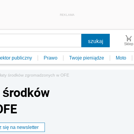
REKLAMA
Sklep
ektor publiczny
Prawo
Twoje pieniądze
Moto
płaty środków zgromadzonych w OFE
y środków
OFE
 się na newsletter