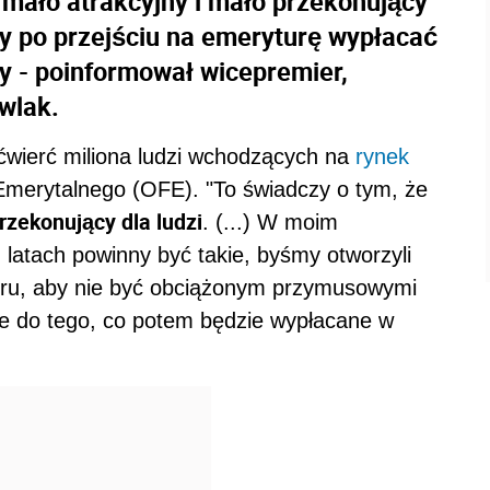
"mało atrakcyjny i mało przekonujący"
by po przejściu na emeryturę wypłacać
y - poinformował wicepremier,
wlak.
 ćwierć miliona ludzi wchodzących na
rynek
merytalnego (OFE). "To świadczy o tym, że
rzekonujący dla ludzi
. (...) W moim
 latach powinny być takie, byśmy otworzyli
oru, aby nie być obciążonym przymusowymi
ie do tego, co potem będzie wypłacane w