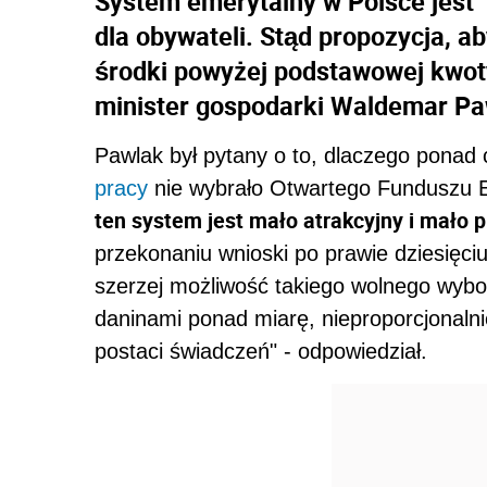
System emerytalny w Polsce jest 
dla obywateli. Stąd propozycja, a
środki powyżej podstawowej kwot
minister gospodarki Waldemar Pa
Pawlak był pytany o to, dlaczego ponad
pracy
nie wybrało Otwartego Funduszu E
ten system jest mało atrakcyjny i mało p
przekonaniu wnioski po prawie dziesięciu
szerzej możliwość takiego wolnego wyb
daninami ponad miarę, nieproporcjonaln
postaci świadczeń" - odpowiedział.