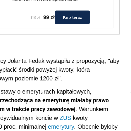
99 zł
Kup teraz
119 zł
racy Jolanta Fedak wystąpiła z propozycją, "aby
płacić środki powyżej kwoty, która
wym poziomie 1200 zł".
ustawy o emeryturach kapitałowych,
rzechodząca na emeryturę miałaby prawo
m w trakcie pracy zawodowej
. Warunkiem
indywidualnym koncie w
ZUS
kwoty
0 proc. minimalnej
emerytury
. Obecnie byłoby