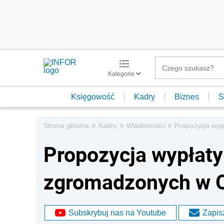
Kategorie
Księgowość
Kadry
Biznes
S
»
»
»
Strona główna
Kadry
Wiadomości
Propozycja wy
Propozycja wypłat
zgromadzonych w 
Subskrybuj nas na Youtube
Zapisz