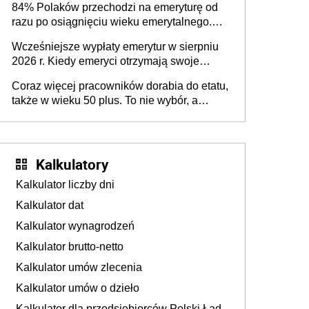
84% Polaków przechodzi na emeryturę od
razu po osiągnięciu wieku emerytalnego.
Natomiast pokolenie X musi pracować
Wcześniejsze wypłaty emerytur w sierpniu
dłużej, ale czy jest w stanie? Pracownicy
2026 r. Kiedy emeryci otrzymają swoje
45+ to siła napędowa gospodarki
świadczenia?
Coraz więcej pracowników dorabia do etatu,
także w wieku 50 plus. To nie wybór, a
konieczność. Powodem są rosnące koszty
życia
Kalkulatory
Kalkulator liczby dni
Kalkulator dat
Kalkulator wynagrodzeń
Kalkulator brutto-netto
Kalkulator umów zlecenia
Kalkulator umów o dzieło
Kalkulator dla przedsiębiorców Polski Ład