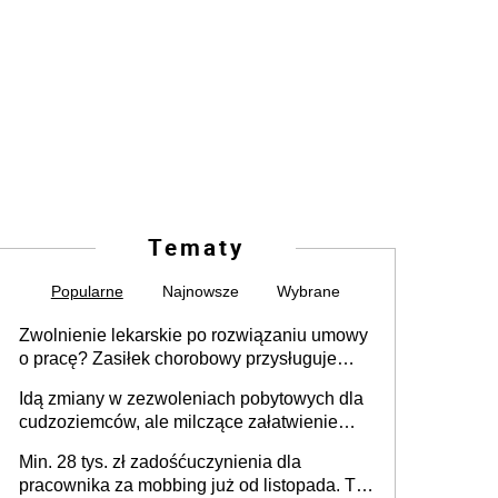
Tematy
Popularne
Najnowsze
Wybrane
Zwolnienie lekarskie po rozwiązaniu umowy
o pracę? Zasiłek chorobowy przysługuje
tylko w przypadku zachorowania w ciągu 14
Idą zmiany w zezwoleniach pobytowych dla
dni od ustania stosunku pracy
cudzoziemców, ale milczące załatwienie
spraw przewidziano tylko dla wybranych
Min. 28 tys. zł zadośćuczynienia dla
pracownika za mobbing już od listopada. To