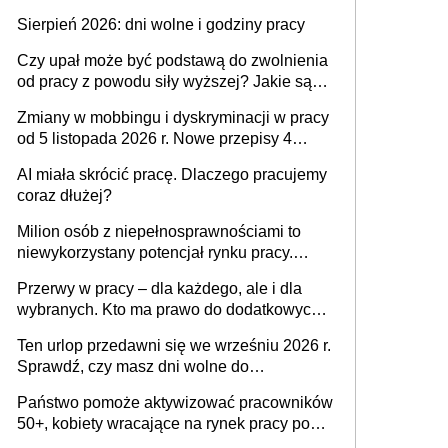
także nieuzasadniona krytyka i izolowanie z
Sierpień 2026: dni wolne i godziny pracy
zespołu
Czy upał może być podstawą do zwolnienia
od pracy z powodu siły wyższej? Jakie są
obowiązki pracodawcy
Zmiany w mobbingu i dyskryminacji w pracy
od 5 listopada 2026 r. Nowe przepisy 4
sierpnia zostały ogłoszone w Dzienniku
AI miała skrócić pracę. Dlaczego pracujemy
Ustaw
coraz dłużej?
Milion osób z niepełnosprawnościami to
niewykorzystany potencjał rynku pracy.
Problemem nie jest brak kandydatów,
Przerwy w pracy – dla każdego, ale i dla
dofinansowań czy refundacji, ale bariery po
wybranych. Kto ma prawo do dodatkowych
stronie systemu i świadomości
15 minut?
pracodawców [WYWIAD]
Ten urlop przedawni się we wrześniu 2026 r.
Sprawdź, czy masz dni wolne do
wykorzystania
Państwo pomoże aktywizować pracowników
50+, kobiety wracające na rynek pracy po
urodzeniu dzieci, osoby przewlekle chore i