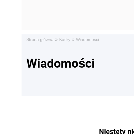
»
»
Strona główna
Kadry
Wiadomości
Wiadomości
Niestety ni