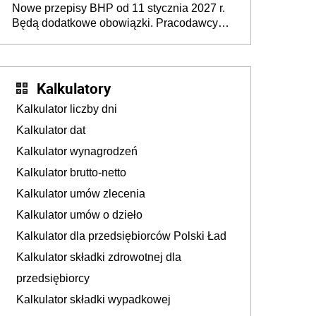
Nowe przepisy BHP od 11 stycznia 2027 r.
osoby neuroatypowe. Powstanie Fundusz
Będą dodatkowe obowiązki. Pracodawcy
na rzecz Inkluzywności w Zatrudnianiu?
dostają czas na przygotowanie się do zmian
Kalkulatory
Kalkulator liczby dni
Kalkulator dat
Kalkulator wynagrodzeń
Kalkulator brutto-netto
Kalkulator umów zlecenia
Kalkulator umów o dzieło
Kalkulator dla przedsiębiorców Polski Ład
Kalkulator składki zdrowotnej dla
przedsiębiorcy
Kalkulator składki wypadkowej