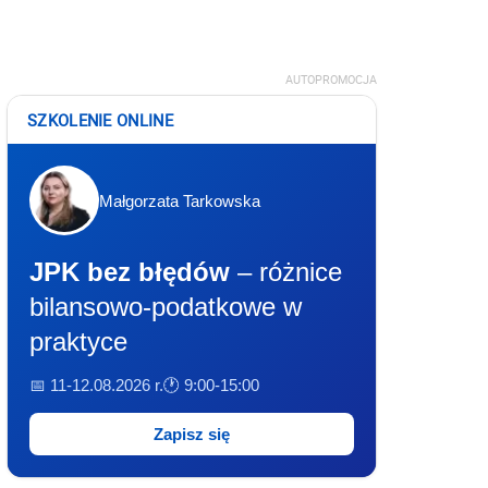
AUTOPROMOCJA
SZKOLENIE ONLINE
Małgorzata Tarkowska
JPK bez błędów
– różnice
bilansowo-podatkowe w
praktyce
📅 11-12.08.2026 r.
🕐 9:00-15:00
Zapisz się