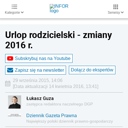
Kategorie
Serwisy
Urlop rodzicielski - zmiany
2016 r.
Subskrybuj nas na Youtube
Dołącz do ekspertów
Zapisz się na newsletter
29 września 2015, 14:06
[Data aktualizacji 14 kwietnia 2016, 13:41]
Łukasz Guza
zastępca redaktora naczelnego DGP
Dziennik Gazeta Prawna
Największy polski dziennik prawno-gospodarczy