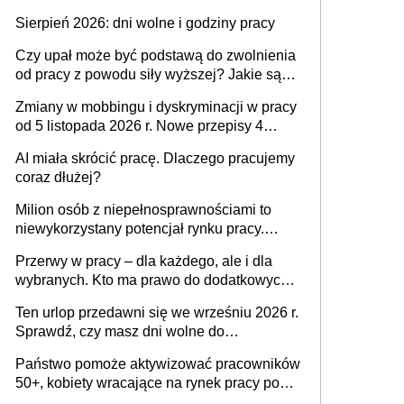
także nieuzasadniona krytyka i izolowanie z
Sierpień 2026: dni wolne i godziny pracy
zespołu
Czy upał może być podstawą do zwolnienia
od pracy z powodu siły wyższej? Jakie są
obowiązki pracodawcy
Zmiany w mobbingu i dyskryminacji w pracy
od 5 listopada 2026 r. Nowe przepisy 4
sierpnia zostały ogłoszone w Dzienniku
AI miała skrócić pracę. Dlaczego pracujemy
Ustaw
coraz dłużej?
Milion osób z niepełnosprawnościami to
niewykorzystany potencjał rynku pracy.
Problemem nie jest brak kandydatów,
Przerwy w pracy – dla każdego, ale i dla
dofinansowań czy refundacji, ale bariery po
wybranych. Kto ma prawo do dodatkowych
stronie systemu i świadomości
15 minut?
pracodawców [WYWIAD]
Ten urlop przedawni się we wrześniu 2026 r.
Sprawdź, czy masz dni wolne do
wykorzystania
Państwo pomoże aktywizować pracowników
50+, kobiety wracające na rynek pracy po
urodzeniu dzieci, osoby przewlekle chore i