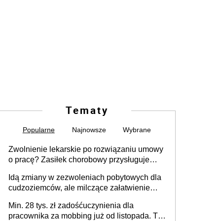
Tematy
Popularne
Najnowsze
Wybrane
Zwolnienie lekarskie po rozwiązaniu umowy
o pracę? Zasiłek chorobowy przysługuje
tylko w przypadku zachorowania w ciągu 14
Idą zmiany w zezwoleniach pobytowych dla
dni od ustania stosunku pracy
cudzoziemców, ale milczące załatwienie
spraw przewidziano tylko dla wybranych
Min. 28 tys. zł zadośćuczynienia dla
pracownika za mobbing już od listopada. To