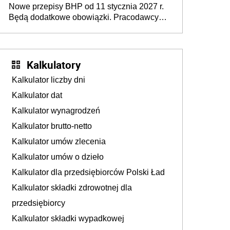
Nowe przepisy BHP od 11 stycznia 2027 r.
osoby neuroatypowe. Powstanie Fundusz
Będą dodatkowe obowiązki. Pracodawcy
na rzecz Inkluzywności w Zatrudnianiu?
dostają czas na przygotowanie się do zmian
Kalkulatory
Kalkulator liczby dni
Kalkulator dat
Kalkulator wynagrodzeń
Kalkulator brutto-netto
Kalkulator umów zlecenia
Kalkulator umów o dzieło
Kalkulator dla przedsiębiorców Polski Ład
Kalkulator składki zdrowotnej dla
przedsiębiorcy
Kalkulator składki wypadkowej