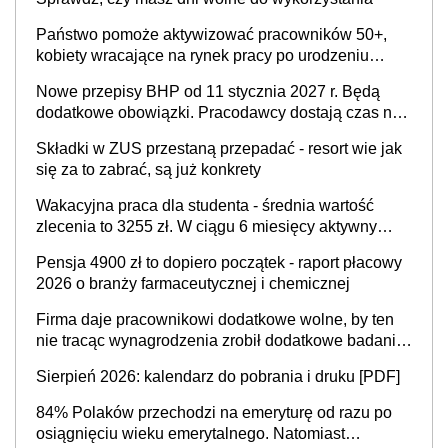
Państwo pomoże aktywizować pracowników 50+,
kobiety wracające na rynek pracy po urodzeniu
dzieci, osoby przewlekle chore i osoby
Nowe przepisy BHP od 11 stycznia 2027 r. Będą
neuroatypowe. Powstanie Fundusz na rzecz
dodatkowe obowiązki. Pracodawcy dostają czas na
Inkluzywności w Zatrudnianiu?
przygotowanie się do zmian
Składki w ZUS przestaną przepadać - resort wie jak
się za to zabrać, są już konkrety
Wakacyjna praca dla studenta - średnia wartość
zlecenia to 3255 zł. W ciągu 6 miesięcy aktywny
freelancer-student zarabia ponad 10,7 tys. zł
Pensja 4900 zł to dopiero początek - raport płacowy
2026 o branży farmaceutycznej i chemicznej
Firma daje pracownikowi dodatkowe wolne, by ten
nie tracąc wynagrodzenia zrobił dodatkowe badania.
Ten benefit się sprawdza
Sierpień 2026: kalendarz do pobrania i druku [PDF]
84% Polaków przechodzi na emeryturę od razu po
osiągnięciu wieku emerytalnego. Natomiast