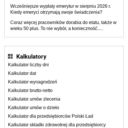
pokolenie X musi pracować dłużej, ale czy jest w
Wcześniejsze wypłaty emerytur w sierpniu 2026 r.
stanie? Pracownicy 45+ to siła napędowa
Kiedy emeryci otrzymają swoje świadczenia?
gospodarki
Coraz więcej pracowników dorabia do etatu, także w
wieku 50 plus. To nie wybór, a konieczność.
Powodem są rosnące koszty życia
Kalkulatory
Kalkulator liczby dni
Kalkulator dat
Kalkulator wynagrodzeń
Kalkulator brutto-netto
Kalkulator umów zlecenia
Kalkulator umów o dzieło
Kalkulator dla przedsiębiorców Polski Ład
Kalkulator składki zdrowotnej dla przedsiębiorcy