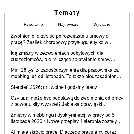
Tematy
Popularne
Najnowsze
Wybrane
Zwolnienie lekarskie po rozwiązaniu umowy o
pracę? Zasiłek chorobowy przysługuje tylko w
przypadku zachorowania w ciągu 14 dni od ustania
Idą zmiany w zezwoleniach pobytowych dla
stosunku pracy
cudzoziemców, ale milczące załatwienie spraw
przewidziano tylko dla wybranych
Min. 28 tys. zł zadośćuczynienia dla pracownika za
mobbing już od listopada. To także nieuzasadniona
krytyka i izolowanie z zespołu
Sierpień 2026: dni wolne i godziny pracy
Czy upał może być podstawą do zwolnienia od pracy
z powodu siły wyższej? Jakie są obowiązki
pracodawcy
Zmiany w mobbingu i dyskryminacji w pracy od 5
listopada 2026 r. Nowe przepisy 4 sierpnia zostały
ogłoszone w Dzienniku Ustaw
AI miała skrócić pracę. Dlaczego pracujemy coraz