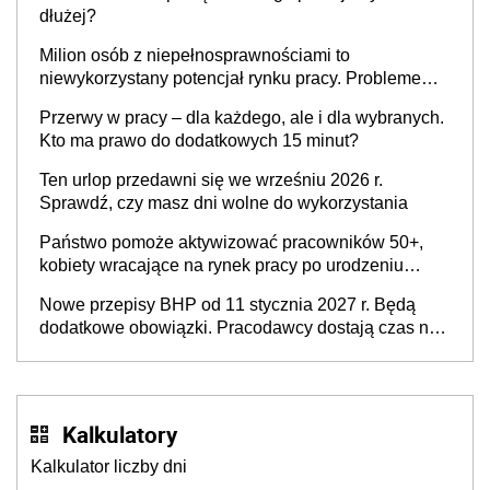
dłużej?
Milion osób z niepełnosprawnościami to
niewykorzystany potencjał rynku pracy. Problemem
nie jest brak kandydatów, dofinansowań czy
Przerwy w pracy – dla każdego, ale i dla wybranych.
refundacji, ale bariery po stronie systemu i
Kto ma prawo do dodatkowych 15 minut?
świadomości pracodawców [WYWIAD]
Ten urlop przedawni się we wrześniu 2026 r.
Sprawdź, czy masz dni wolne do wykorzystania
Państwo pomoże aktywizować pracowników 50+,
kobiety wracające na rynek pracy po urodzeniu
dzieci, osoby przewlekle chore i osoby
Nowe przepisy BHP od 11 stycznia 2027 r. Będą
neuroatypowe. Powstanie Fundusz na rzecz
dodatkowe obowiązki. Pracodawcy dostają czas na
Inkluzywności w Zatrudnianiu?
przygotowanie się do zmian
Kalkulatory
Kalkulator liczby dni