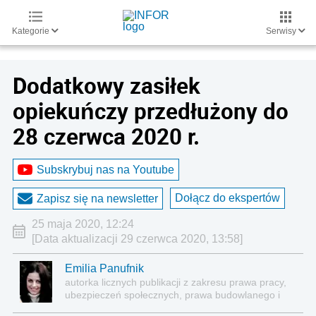
Kategorie
Serwisy
Dodatkowy zasiłek
opiekuńczy przedłużony do
28 czerwca 2020 r.
Subskrybuj nas na Youtube
Dołącz do ekspertów
Zapisz się na newsletter
25 maja 2020, 12:24
[Data aktualizacji 29 czerwca 2020, 13:58]
Emilia Panufnik
autorka licznych publikacji z zakresu prawa pracy,
ubezpieczeń społecznych, prawa budowlanego i
nieruchomości