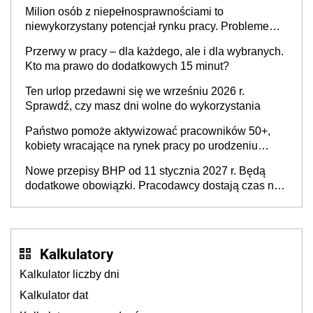
Milion osób z niepełnosprawnościami to
niewykorzystany potencjał rynku pracy. Problemem
nie jest brak kandydatów, dofinansowań czy
Przerwy w pracy – dla każdego, ale i dla wybranych.
refundacji, ale bariery po stronie systemu i
Kto ma prawo do dodatkowych 15 minut?
świadomości pracodawców [WYWIAD]
Ten urlop przedawni się we wrześniu 2026 r.
Sprawdź, czy masz dni wolne do wykorzystania
Państwo pomoże aktywizować pracowników 50+,
kobiety wracające na rynek pracy po urodzeniu
dzieci, osoby przewlekle chore i osoby
Nowe przepisy BHP od 11 stycznia 2027 r. Będą
neuroatypowe. Powstanie Fundusz na rzecz
dodatkowe obowiązki. Pracodawcy dostają czas na
Inkluzywności w Zatrudnianiu?
przygotowanie się do zmian
Kalkulatory
Kalkulator liczby dni
Kalkulator dat