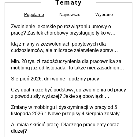
Tematy
Popularne
Najnowsze
Wybrane
Zwolnienie lekarskie po rozwiązaniu umowy o
pracę? Zasiłek chorobowy przysługuje tylko w
przypadku zachorowania w ciągu 14 dni od ustania
Idą zmiany w zezwoleniach pobytowych dla
stosunku pracy
cudzoziemców, ale milczące załatwienie spraw
przewidziano tylko dla wybranych
Min. 28 tys. zł zadośćuczynienia dla pracownika za
mobbing już od listopada. To także nieuzasadniona
krytyka i izolowanie z zespołu
Sierpień 2026: dni wolne i godziny pracy
Czy upał może być podstawą do zwolnienia od pracy
z powodu siły wyższej? Jakie są obowiązki
pracodawcy
Zmiany w mobbingu i dyskryminacji w pracy od 5
listopada 2026 r. Nowe przepisy 4 sierpnia zostały
ogłoszone w Dzienniku Ustaw
AI miała skrócić pracę. Dlaczego pracujemy coraz
dłużej?