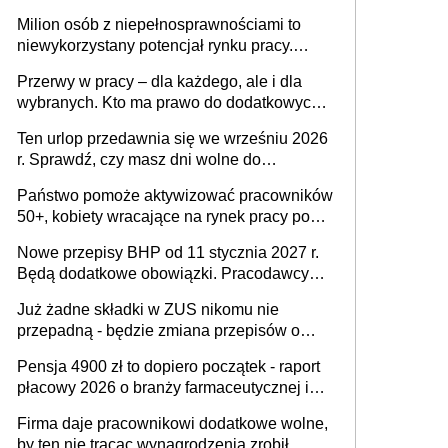
Milion osób z niepełnosprawnościami to
niewykorzystany potencjał rynku pracy.
Problemem nie jest brak kandydatów,
Przerwy w pracy – dla każdego, ale i dla
dofinansowań czy refundacji, ale bariery po
wybranych. Kto ma prawo do dodatkowych
stronie systemu i świadomości
15 minut?
pracodawców [WYWIAD]
Ten urlop przedawnia się we wrześniu 2026
r. Sprawdź, czy masz dni wolne do
wykorzystania
Państwo pomoże aktywizować pracowników
50+, kobiety wracające na rynek pracy po
urodzeniu dzieci, osoby przewlekle chore i
Nowe przepisy BHP od 11 stycznia 2027 r.
osoby neuroatypowe. Powstanie Fundusz
Będą dodatkowe obowiązki. Pracodawcy
na rzecz Inkluzywności w Zatrudnianiu?
dostają czas na przygotowanie się do zmian
Już żadne składki w ZUS nikomu nie
przepadną - będzie zmiana przepisów o
przedawnieniu i niepodleganiu
Pensja 4900 zł to dopiero początek - raport
ubezpieczeniom społecznym
płacowy 2026 o branży farmaceutycznej i
chemicznej
Firma daje pracownikowi dodatkowe wolne,
by ten nie tracąc wynagrodzenia zrobił