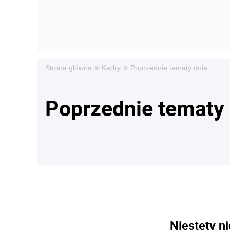
»
»
Strona główna
Kadry
Poprzednie tematy dnia
Poprzednie tematy 
Niestety ni