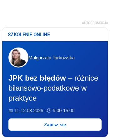
AUTOPROMOCJA
SZKOLENIE ONLINE
Małgorzata Tarkowska
JPK bez błędów
– różnice
bilansowo-podatkowe w
praktyce
📅 11-12.08.2026 r.
🕐 9:00-15:00
Zapisz się