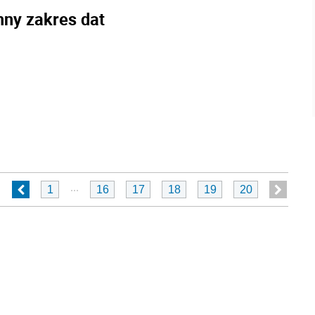
nny zakres dat
...
1
16
17
18
19
20