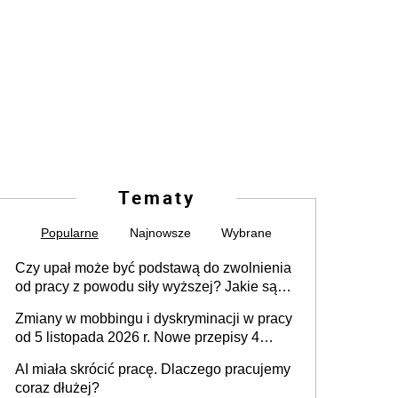
Tematy
Popularne
Najnowsze
Wybrane
Czy upał może być podstawą do zwolnienia
od pracy z powodu siły wyższej? Jakie są
obowiązki pracodawcy
Zmiany w mobbingu i dyskryminacji w pracy
od 5 listopada 2026 r. Nowe przepisy 4
sierpnia zostały ogłoszone w Dzienniku
AI miała skrócić pracę. Dlaczego pracujemy
Ustaw
coraz dłużej?