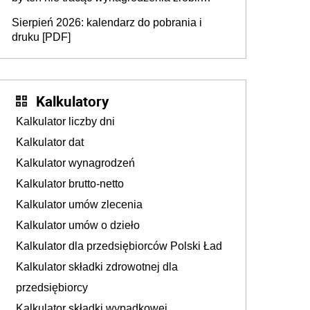
dodatkowe badania. Ten benefit się
Sierpień 2026: kalendarz do pobrania i
sprawdza
druku [PDF]
Kalkulatory
Kalkulator liczby dni
Kalkulator dat
Kalkulator wynagrodzeń
Kalkulator brutto-netto
Kalkulator umów zlecenia
Kalkulator umów o dzieło
Kalkulator dla przedsiębiorców Polski Ład
Kalkulator składki zdrowotnej dla
przedsiębiorcy
Kalkulator składki wypadkowej