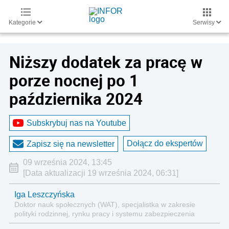
Kategorie
Serwisy
Niższy dodatek za pracę w
porze nocnej po 1
października 2024
Subskrybuj nas na Youtube
Dołącz do ekspertów
Zapisz się na newsletter
09 września 2024, 13:45
[Data aktualizacji 19 września 2024, 06:31]
Iga Leszczyńska
Doktor nauk społecznych (WAT), specjalistka w zakresie
polityki rodzinnej, rynku pracy i systemu zabezpieczenia
społecznego.