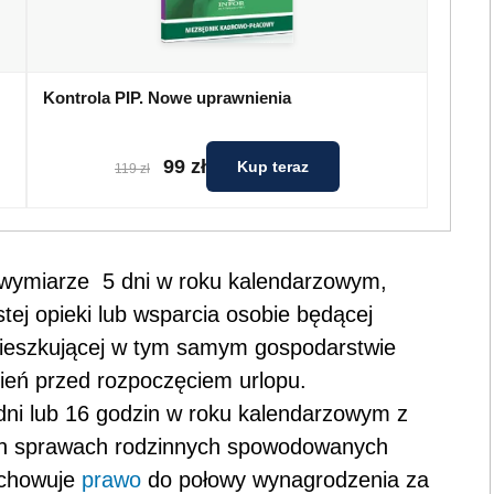
Kontrola PIP. Nowe uprawnienia
99 zł
Kup teraz
119 zł
 wymiarze
5 dni w roku kalendarzowym,
tej opieki lub wsparcia osobie będącej
mieszkującej w tym samym gospodarstwie
eń przed rozpoczęciem urlopu.
 dni lub 16 godzin w roku kalendarzowym z
nych sprawach rodzinnych spowodowanych
chowuje
prawo
do połowy wynagrodzenia za