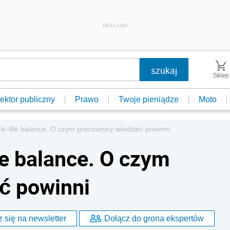
REKLAMA
Sklep
ektor publiczny
Prawo
Twoje pieniądze
Moto
k–life balance. O czym pracownicy wiedzieć powinni
e balance. O czym
ć powinni
 się na newsletter
Dołącz do grona ekspertów