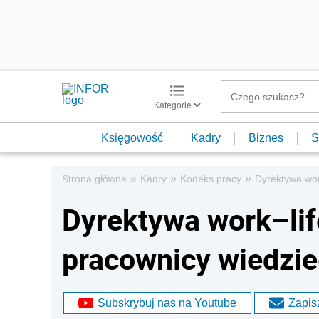
Kategorie
Księgowość
Kadry
Biznes
S
»
»
»
Strona główna
Kadry
Kodeks pracy
Dyrektywa wor
Dyrektywa work–lif
pracownicy wiedzie
Subskrybuj nas na Youtube
Zapisz