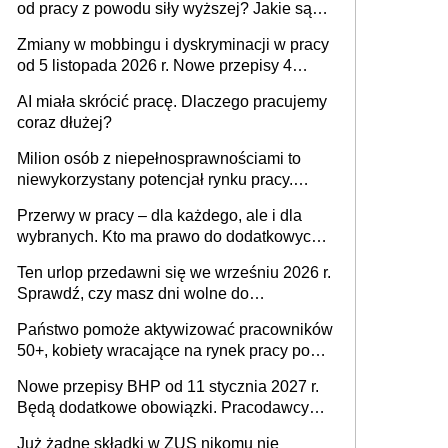
od pracy z powodu siły wyższej? Jakie są
obowiązki pracodawcy
Zmiany w mobbingu i dyskryminacji w pracy
od 5 listopada 2026 r. Nowe przepisy 4
sierpnia zostały ogłoszone w Dzienniku
AI miała skrócić pracę. Dlaczego pracujemy
Ustaw
coraz dłużej?
Milion osób z niepełnosprawnościami to
niewykorzystany potencjał rynku pracy.
Problemem nie jest brak kandydatów,
Przerwy w pracy – dla każdego, ale i dla
dofinansowań czy refundacji, ale bariery po
wybranych. Kto ma prawo do dodatkowych
stronie systemu i świadomości
15 minut?
pracodawców [WYWIAD]
Ten urlop przedawni się we wrześniu 2026 r.
Sprawdź, czy masz dni wolne do
wykorzystania
Państwo pomoże aktywizować pracowników
50+, kobiety wracające na rynek pracy po
urodzeniu dzieci, osoby przewlekle chore i
Nowe przepisy BHP od 11 stycznia 2027 r.
osoby neuroatypowe. Powstanie Fundusz
Będą dodatkowe obowiązki. Pracodawcy
na rzecz Inkluzywności w Zatrudnianiu?
dostają czas na przygotowanie się do zmian
Już żadne składki w ZUS nikomu nie