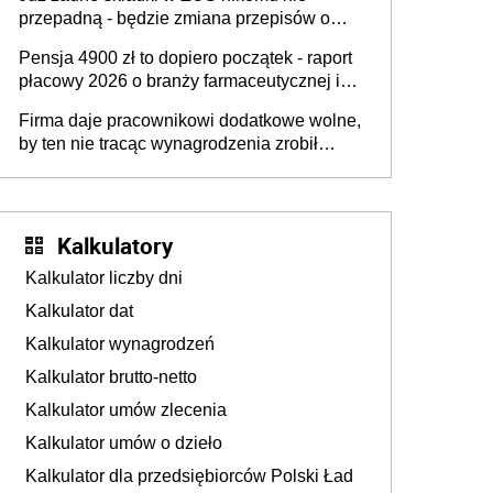
przepadną - będzie zmiana przepisów o
przedawnieniu i niepodleganiu
Pensja 4900 zł to dopiero początek - raport
ubezpieczeniom społecznym
płacowy 2026 o branży farmaceutycznej i
chemicznej
Firma daje pracownikowi dodatkowe wolne,
by ten nie tracąc wynagrodzenia zrobił
dodatkowe badania. Ten benefit się
sprawdza
Kalkulatory
Kalkulator liczby dni
Kalkulator dat
Kalkulator wynagrodzeń
Kalkulator brutto-netto
Kalkulator umów zlecenia
Kalkulator umów o dzieło
Kalkulator dla przedsiębiorców Polski Ład