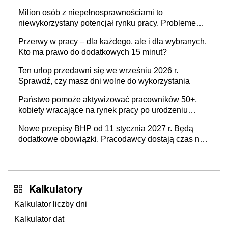
Milion osób z niepełnosprawnościami to
niewykorzystany potencjał rynku pracy. Problemem
nie jest brak kandydatów, dofinansowań czy
Przerwy w pracy – dla każdego, ale i dla wybranych.
refundacji, ale bariery po stronie systemu i
Kto ma prawo do dodatkowych 15 minut?
świadomości pracodawców [WYWIAD]
Ten urlop przedawni się we wrześniu 2026 r.
Sprawdź, czy masz dni wolne do wykorzystania
Państwo pomoże aktywizować pracowników 50+,
kobiety wracające na rynek pracy po urodzeniu
dzieci, osoby przewlekle chore i osoby
Nowe przepisy BHP od 11 stycznia 2027 r. Będą
neuroatypowe. Powstanie Fundusz na rzecz
dodatkowe obowiązki. Pracodawcy dostają czas na
Inkluzywności w Zatrudnianiu?
przygotowanie się do zmian
Kalkulatory
Kalkulator liczby dni
Kalkulator dat