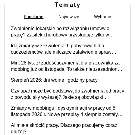
Tematy
Popularne
Najnowsze
Wybrane
Zwolnienie lekarskie po rozwiązaniu umowy o
pracę? Zasiłek chorobowy przysługuje tylko w
przypadku zachorowania w ciągu 14 dni od ustania
Idą zmiany w zezwoleniach pobytowych dla
stosunku pracy
cudzoziemców, ale milczące załatwienie spraw
przewidziano tylko dla wybranych
Min. 28 tys. zł zadośćuczynienia dla pracownika za
mobbing już od listopada. To także nieuzasadniona
krytyka i izolowanie z zespołu
Sierpień 2026: dni wolne i godziny pracy
Czy upał może być podstawą do zwolnienia od pracy
z powodu siły wyższej? Jakie są obowiązki
pracodawcy
Zmiany w mobbingu i dyskryminacji w pracy od 5
listopada 2026 r. Nowe przepisy 4 sierpnia zostały
ogłoszone w Dzienniku Ustaw
AI miała skrócić pracę. Dlaczego pracujemy coraz
dłużej?