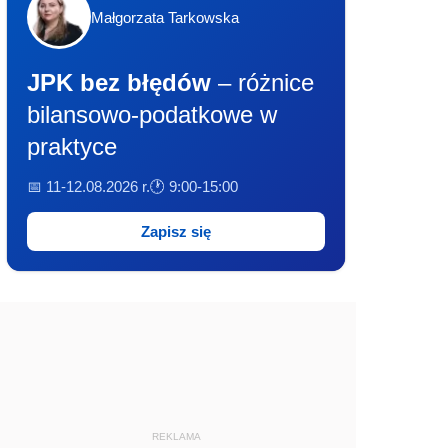
Małgorzata Tarkowska
JPK bez błędów
– różnice
bilansowo-podatkowe w
praktyce
📅 11-12.08.2026 r.
🕐 9:00-15:00
Zapisz się
REKLAMA