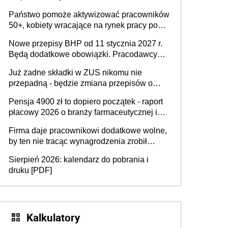
wykorzystania
Państwo pomoże aktywizować pracowników
50+, kobiety wracające na rynek pracy po
urodzeniu dzieci, osoby przewlekle chore i
Nowe przepisy BHP od 11 stycznia 2027 r.
osoby neuroatypowe. Powstanie Fundusz
Będą dodatkowe obowiązki. Pracodawcy
na rzecz Inkluzywności w Zatrudnianiu?
dostają czas na przygotowanie się do zmian
Już żadne składki w ZUS nikomu nie
przepadną - będzie zmiana przepisów o
przedawnieniu i niepodleganiu
Pensja 4900 zł to dopiero początek - raport
ubezpieczeniom społecznym
płacowy 2026 o branży farmaceutycznej i
chemicznej
Firma daje pracownikowi dodatkowe wolne,
by ten nie tracąc wynagrodzenia zrobił
dodatkowe badania. Ten benefit się
Sierpień 2026: kalendarz do pobrania i
sprawdza
druku [PDF]
Kalkulatory