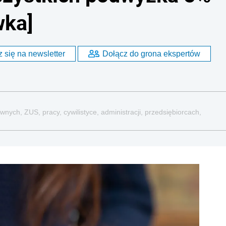
wka]
 się na newsletter
Dołącz do grona ekspertów
nych, ZUS, pracy, cywilistyce, administracji, przedsiębiorcach,