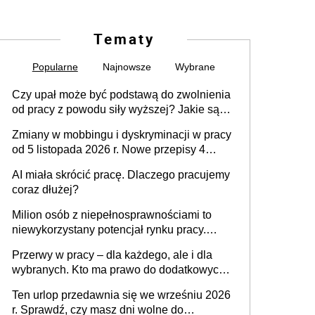
Tematy
Popularne
Najnowsze
Wybrane
Czy upał może być podstawą do zwolnienia
od pracy z powodu siły wyższej? Jakie są
obowiązki pracodawcy
Zmiany w mobbingu i dyskryminacji w pracy
od 5 listopada 2026 r. Nowe przepisy 4
sierpnia zostały ogłoszone w Dzienniku
AI miała skrócić pracę. Dlaczego pracujemy
Ustaw
coraz dłużej?
Milion osób z niepełnosprawnościami to
niewykorzystany potencjał rynku pracy.
Problemem nie jest brak kandydatów,
Przerwy w pracy – dla każdego, ale i dla
dofinansowań czy refundacji, ale bariery po
wybranych. Kto ma prawo do dodatkowych
stronie systemu i świadomości
15 minut?
pracodawców [WYWIAD]
Ten urlop przedawnia się we wrześniu 2026
r. Sprawdź, czy masz dni wolne do