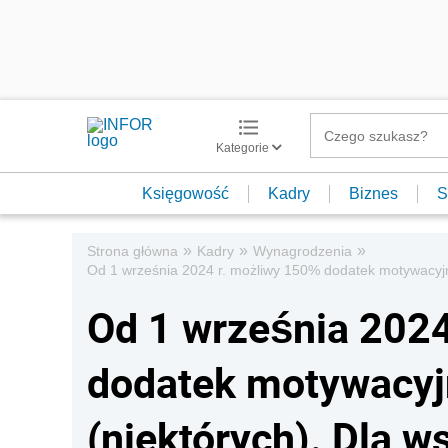
Kategorie
Księgowość
Kadry
Biznes
S
»
»
»
Strona główna
Kadry
Wynagrodzenia
Od 1 września 2024 r. możliwy 150% dodatek motywacyjny
Od 1 września 2024
dodatek motywacyjn
(niektórych). Dla 