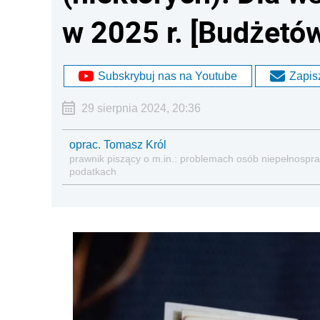
w 2025 r. [Budżetó
Subskrybuj nas na Youtube
Zapisz
29 sierpnia 2024, 20:36
oprac. Tomasz Król
prawnik piszący o m.in.: problemach osób niepełnospraw
podatkach