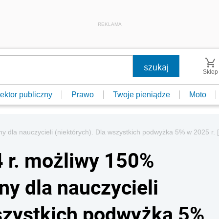
REKLAMA
Sklep
ektor publiczny
Prawo
Twoje pieniądze
Moto
 dla nauczycieli (niektórych). Dla wszystkich podwyżka 5% w 2025 r.
 r. możliwy 150%
y dla nauczycieli
wszystkich podwyżka 5%