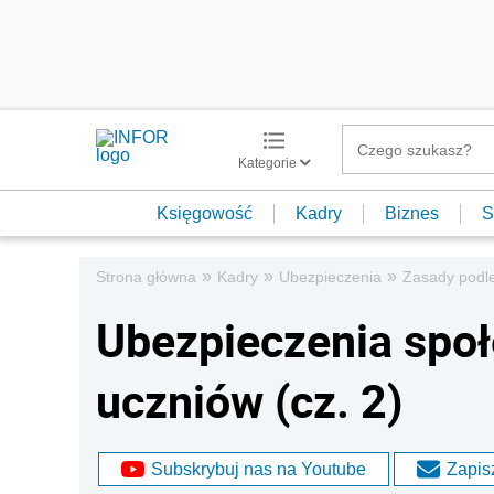
Kategorie
Księgowość
Kadry
Biznes
S
»
»
»
Strona główna
Kadry
Ubezpieczenia
Zasady podl
Ubezpieczenia społ
uczniów (cz. 2)
Subskrybuj nas na Youtube
Zapisz