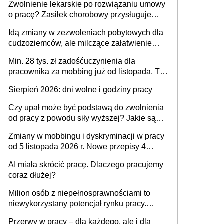
Zwolnienie lekarskie po rozwiązaniu umowy
o pracę? Zasiłek chorobowy przysługuje
tylko w przypadku zachorowania w ciągu 14
Idą zmiany w zezwoleniach pobytowych dla
dni od ustania stosunku pracy
cudzoziemców, ale milczące załatwienie
spraw przewidziano tylko dla wybranych
Min. 28 tys. zł zadośćuczynienia dla
pracownika za mobbing już od listopada. To
także nieuzasadniona krytyka i izolowanie z
Sierpień 2026: dni wolne i godziny pracy
zespołu
Czy upał może być podstawą do zwolnienia
od pracy z powodu siły wyższej? Jakie są
obowiązki pracodawcy
Zmiany w mobbingu i dyskryminacji w pracy
od 5 listopada 2026 r. Nowe przepisy 4
sierpnia zostały ogłoszone w Dzienniku
AI miała skrócić pracę. Dlaczego pracujemy
Ustaw
coraz dłużej?
Milion osób z niepełnosprawnościami to
niewykorzystany potencjał rynku pracy.
Problemem nie jest brak kandydatów,
Przerwy w pracy – dla każdego, ale i dla