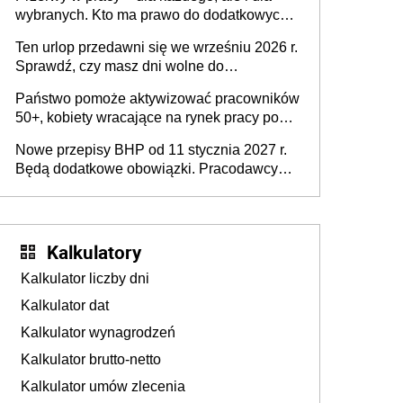
dofinansowań czy refundacji, ale bariery po
wybranych. Kto ma prawo do dodatkowych
stronie systemu i świadomości
15 minut?
pracodawców [WYWIAD]
Ten urlop przedawni się we wrześniu 2026 r.
Sprawdź, czy masz dni wolne do
wykorzystania
Państwo pomoże aktywizować pracowników
50+, kobiety wracające na rynek pracy po
urodzeniu dzieci, osoby przewlekle chore i
Nowe przepisy BHP od 11 stycznia 2027 r.
osoby neuroatypowe. Powstanie Fundusz
Będą dodatkowe obowiązki. Pracodawcy
na rzecz Inkluzywności w Zatrudnianiu?
dostają czas na przygotowanie się do zmian
Kalkulatory
Kalkulator liczby dni
Kalkulator dat
Kalkulator wynagrodzeń
Kalkulator brutto-netto
Kalkulator umów zlecenia