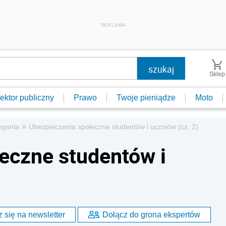
REKLAMA
Sklep
ektor publiczny
Prawo
Twoje pieniądze
Moto
»
egania
Ubezpieczenia społeczne studentów i uczniów (cz. 2)
eczne studentów i
 się na newsletter
Dołącz do grona ekspertów