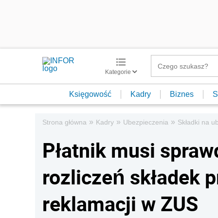
Kategorie
Księgowość
Kadry
Biznes
S
»
»
»
Strona główna
Kadry
Ubezpieczenia
Składki na u
Płatnik musi spra
rozliczeń składek 
reklamacji w ZUS