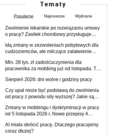
Tematy
Popularne
Najnowsze
Wybrane
Zwolnienie lekarskie po rozwiązaniu umowy
o pracę? Zasiłek chorobowy przysługuje
tylko w przypadku zachorowania w ciągu 14
Idą zmiany w zezwoleniach pobytowych dla
dni od ustania stosunku pracy
cudzoziemców, ale milczące załatwienie
spraw przewidziano tylko dla wybranych
Min. 28 tys. zł zadośćuczynienia dla
pracownika za mobbing już od listopada. To
także nieuzasadniona krytyka i izolowanie z
Sierpień 2026: dni wolne i godziny pracy
zespołu
Czy upał może być podstawą do zwolnienia
od pracy z powodu siły wyższej? Jakie są
obowiązki pracodawcy
Zmiany w mobbingu i dyskryminacji w pracy
od 5 listopada 2026 r. Nowe przepisy 4
sierpnia zostały ogłoszone w Dzienniku
AI miała skrócić pracę. Dlaczego pracujemy
Ustaw
coraz dłużej?