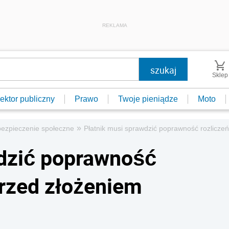
REKLAMA
Sklep
ektor publiczny
Prawo
Twoje pieniądze
Moto
»
bezpieczenie społeczne
Płatnik musi sprawdzić poprawność rozlicze
wdzić poprawność
przed złożeniem