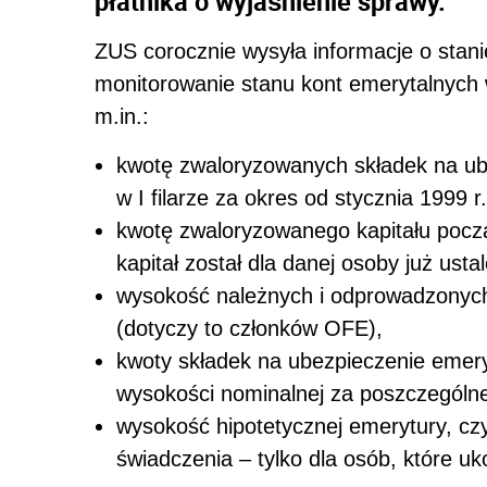
płatnika o wyjaśnienie sprawy.
ZUS corocznie wysyła informacje o stan
monitorowanie stanu kont emerytalnych w 
m.in.:
kwotę zwaloryzowanych składek na ub
w I filarze za okres od stycznia 1999 r
kwotę zwaloryzowanego kapitału począ
kapitał został dla danej osoby już usta
wysokość należnych i odprowadzonych
(dotyczy to członków OFE),
kwoty składek na ubezpieczenie emer
wysokości nominalnej za poszczególne
wysokość hipotetycznej emerytury, cz
świadczenia – tylko dla osób, które uko