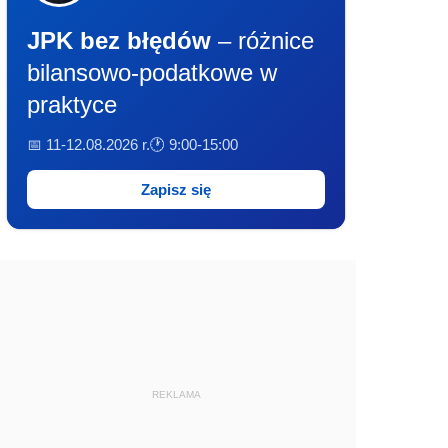
JPK bez błędów
– różnice
bilansowo-podatkowe w
praktyce
📅 11-12.08.2026 r.
🕐 9:00-15:00
Zapisz się
REKLAMA