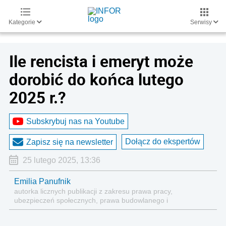
Kategorie
Serwisy
Ile rencista i emeryt może
dorobić do końca lutego
2025 r.?
Subskrybuj nas na Youtube
Dołącz do ekspertów
Zapisz się na newsletter
25 lutego 2025, 13:36
Emilia Panufnik
autorka licznych publikacji z zakresu prawa pracy,
ubezpieczeń społecznych, prawa budowlanego i
nieruchomości