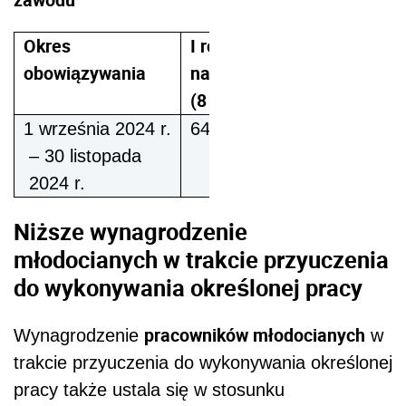
Okres
I rok
II rok
III 
obowiązywania
nauki
nauki
nau
(8 proc.)
(9 proc.)
(10
1 września 2024 r.
643,07 zł
723,46 zł
803
– 30 listopada
2024 r.
Niższe wynagrodzenie
młodocianych w trakcie przyuczenia
do wykonywania określonej pracy
pracowników młodocianych
Wynagrodzenie
w
trakcie przyuczenia do wykonywania określonej
pracy także ustala się w stosunku