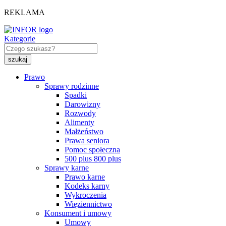
REKLAMA
Kategorie
Prawo
Sprawy rodzinne
Spadki
Darowizny
Rozwody
Alimenty
Małżeństwo
Prawa seniora
Pomoc społeczna
500 plus 800 plus
Sprawy karne
Prawo karne
Kodeks karny
Wykroczenia
Więziennictwo
Konsument i umowy
Umowy