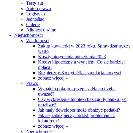
Testy aut
Auto i prawo
Logistyka
Jednoślad
Galerie
Alkotest on-line
Nieruchomości
Wiadomości
Zakup kawalerki w 2023 roku. Sprawdzamy, czy
warto
Koszty utrzymania mieszkania 2023
Kredyt hipoteczny a wynajem. Co się bardziej
opłaca?
Bezpieczny Kredyt 2% - symulacja korzyści
zobacz więcej »
Prawo
Wynajem pokoju - przepisy. Na co trzeba
uważać?
Czy wykreślenie hipoteki bez zgody banku jest
możliwe?
Jak mały deweloper może obniżyć podatki?
Jak się zabezpieczyć przed problemami z
lokatorem?
zobacz więcej »
Nieruchomości