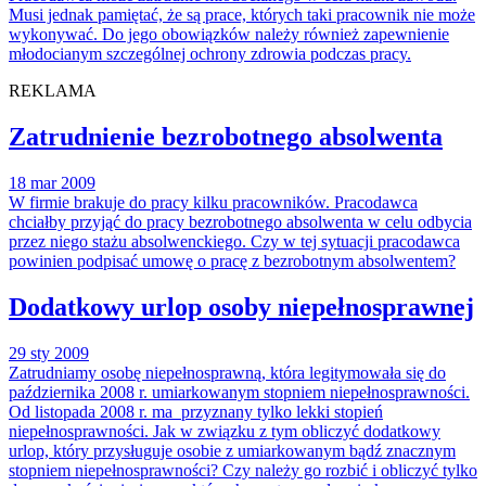
Musi jednak pamiętać, że są prace, których taki pracownik nie może
wykonywać. Do jego obowiązków należy również zapewnienie
młodocianym szczególnej ochrony zdrowia podczas pracy.
REKLAMA
Zatrudnienie bezrobotnego absolwenta
18 mar 2009
W firmie brakuje do pracy kilku pracowników. Pracodawca
chciałby przyjąć do pracy bezrobotnego absolwenta w celu odbycia
przez niego stażu absolwenckiego. Czy w tej sytuacji pracodawca
powinien podpisać umowę o pracę z bezrobotnym absolwentem?
Dodatkowy urlop osoby niepełnosprawnej
29 sty 2009
Zatrudniamy osobę niepełnosprawną, która legitymowała się do
października 2008 r. umiarkowanym stopniem niepełnosprawności.
Od listopada 2008 r. ma przyznany tylko lekki stopień
niepełnosprawności. Jak w związku z tym obliczyć dodatkowy
urlop, który przysługuje osobie z umiarkowanym bądź znacznym
stopniem niepełnosprawności? Czy należy go rozbić i obliczyć tylko