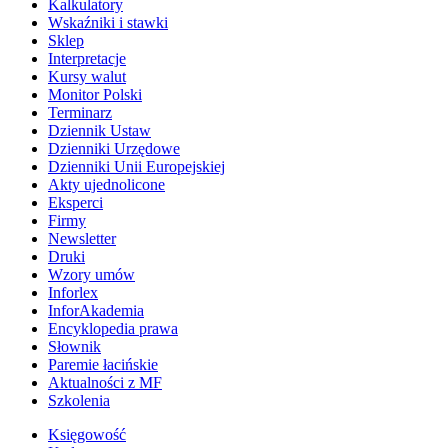
Kalkulatory
Wskaźniki i stawki
Sklep
Interpretacje
Kursy walut
Monitor Polski
Terminarz
Dziennik Ustaw
Dzienniki Urzędowe
Dzienniki Unii Europejskiej
Akty ujednolicone
Eksperci
Firmy
Newsletter
Druki
Wzory umów
Inforlex
InforAkademia
Encyklopedia prawa
Słownik
Paremie łacińskie
Aktualności z MF
Szkolenia
Księgowość