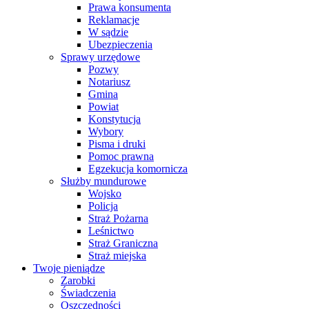
Prawa konsumenta
Reklamacje
W sądzie
Ubezpieczenia
Sprawy urzędowe
Pozwy
Notariusz
Gmina
Powiat
Konstytucja
Wybory
Pisma i druki
Pomoc prawna
Egzekucja komornicza
Służby mundurowe
Wojsko
Policja
Straż Pożarna
Leśnictwo
Straż Graniczna
Straż miejska
Twoje pieniądze
Zarobki
Świadczenia
Oszczędności