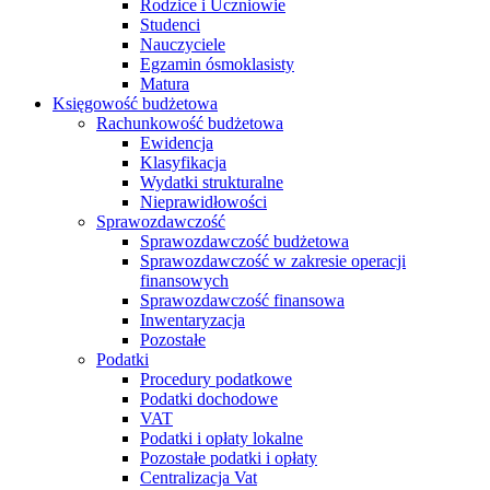
Rodzice i Uczniowie
Studenci
Nauczyciele
Egzamin ósmoklasisty
Matura
Księgowość budżetowa
Rachunkowość budżetowa
Ewidencja
Klasyfikacja
Wydatki strukturalne
Nieprawidłowości
Sprawozdawczość
Sprawozdawczość budżetowa
Sprawozdawczość w zakresie operacji
finansowych
Sprawozdawczość finansowa
Inwentaryzacja
Pozostałe
Podatki
Procedury podatkowe
Podatki dochodowe
VAT
Podatki i opłaty lokalne
Pozostałe podatki i opłaty
Centralizacja Vat