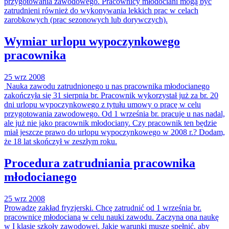
przygotowania zawodowego. Pracownicy młodociani mogą być
zatrudnieni również do wykonywania lekkich prac w celach
zarobkowych (prac sezonowych lub dorywczych).
Wymiar urlopu wypoczynkowego
pracownika
25 wrz 2008
Nauka zawodu zatrudnionego u nas pracownika młodocianego
zakończyła się 31 sierpnia br. Pracownik wykorzystał już za br. 20
dni urlopu wypoczynkowego z tytułu umowy o pracę w celu
przygotowania zawodowego. Od 1 września br. pracuje u nas nadal,
ale już nie jako pracownik młodociany. Czy pracownik ten będzie
miał jeszcze prawo do urlopu wypoczynkowego w 2008 r.? Dodam,
że 18 lat skończył w zeszłym roku.
Procedura zatrudniania pracownika
młodocianego
25 wrz 2008
Prowadzę zakład fryzjerski. Chcę zatrudnić od 1 września br.
pracownicę młodocianą w celu nauki zawodu. Zaczyna ona naukę
w I klasie szkoły zawodowej. Jakie warunki muszę spełnić, aby