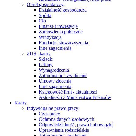
Obrót gospodarczy
Działalność gospodarcza
Spółki
Cło
Finanse i inwestycje
Zamówienia publiczne
Windykacja
Fundacje, stowarzyszenia
Inne zagadnienia
ZUS i kadry
Składki
Urlopy
Wynagrodzenia
Zatrudnianie i zwalnianie
Umowy zlecenia
Inne zagadnienia
Księgowość firm - aktualności
Aktualności z Ministerstwa Finansów
Kadry
Indywidualne prawo pracy
Czas pracy
Ochrona danych osobowych
Odpowiedzialność, prawa i obowiązki
Uprawnienia rodzicielskie
Zatrudnianie i zwalnianie