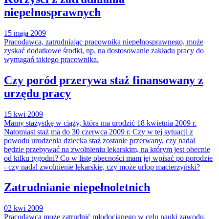
niepełnosprawnych
15 maja 2009
Pracodawca, zatrudniając pracownika niepełnosprawnego, może
zyskać dodatkowe środki, np. na dostosowanie zakładu pracy do
wymagań takiego pracownika.
Czy poród przerywa staż finansowany z
urzędu pracy
15 kwi 2009
Mamy stażystkę w ciąży, która ma urodzić 18 kwietnia 2009 r.
Natomiast staż ma do 30 czerwca 2009 r. Czy w tej sytuacji z
powodu urodzenia dziecka staż zostanie przerwany, czy nadal
będzie przebywać na zwolnieniu lekarskim, na którym jest obecnie
od kilku tygodni? Co w listę obecności mam jej wpisać po porodzie
- czy nadal zwolnienie lekarskie, czy może urlop macierzyński?
Zatrudnianie niepełnoletnich
02 kwi 2009
Pracodawca może zatrudnić młodocianego w celu nauki zawodu.