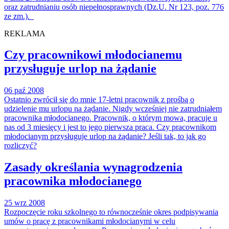
oraz zatrudnianiu osób niepełnosprawnych (Dz.U. Nr 123, poz. 776
ze zm.).
REKLAMA
Czy pracownikowi młodocianemu
przysługuje urlop na żądanie
06 paź 2008
Ostatnio zwrócił się do mnie 17-letni pracownik z prośbą o
udzielenie mu urlopu na żądanie. Nigdy wcześniej nie zatrudniałem
pracownika młodocianego. Pracownik, o którym mowa, pracuje u
nas od 3 miesięcy i jest to jego pierwsza praca. Czy pracownikom
młodocianym przysługuje urlop na żądanie? Jeśli tak, to jak go
rozliczyć?
Zasady określania wynagrodzenia
pracownika młodocianego
25 wrz 2008
Rozpoczęcie roku szkolnego to równocześnie okres podpisywania
umów o pracę z pracownikami młodocianymi w celu