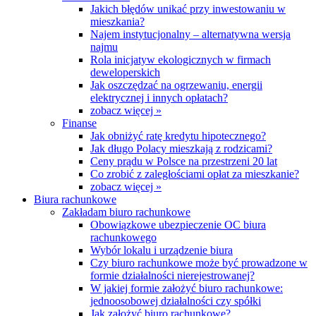
Jakich błędów unikać przy inwestowaniu w
mieszkania?
Najem instytucjonalny – alternatywna wersja
najmu
Rola inicjatyw ekologicznych w firmach
deweloperskich
Jak oszczędzać na ogrzewaniu, energii
elektrycznej i innych opłatach?
zobacz więcej »
Finanse
Jak obniżyć ratę kredytu hipotecznego?
Jak długo Polacy mieszkają z rodzicami?
Ceny prądu w Polsce na przestrzeni 20 lat
Co zrobić z zaległościami opłat za mieszkanie?
zobacz więcej »
Biura rachunkowe
Zakładam biuro rachunkowe
Obowiązkowe ubezpieczenie OC biura
rachunkowego
Wybór lokalu i urządzenie biura
Czy biuro rachunkowe może być prowadzone w
formie działalności nierejestrowanej?
W jakiej formie założyć biuro rachunkowe:
jednoosobowej działalności czy spółki
Jak założyć biuro rachunkowe?