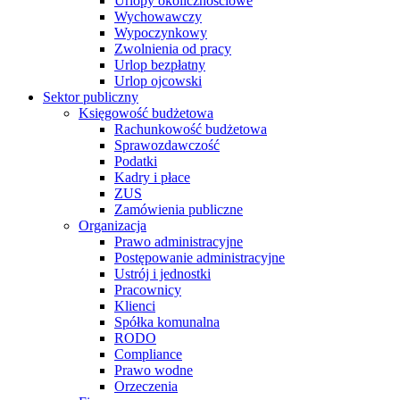
Urlopy okolicznościowe
Wychowawczy
Wypoczynkowy
Zwolnienia od pracy
Urlop bezpłatny
Urlop ojcowski
Sektor publiczny
Księgowość budżetowa
Rachunkowość budżetowa
Sprawozdawczość
Podatki
Kadry i płace
ZUS
Zamówienia publiczne
Organizacja
Prawo administracyjne
Postępowanie administracyjne
Ustrój i jednostki
Pracownicy
Klienci
Spółka komunalna
RODO
Compliance
Prawo wodne
Orzeczenia