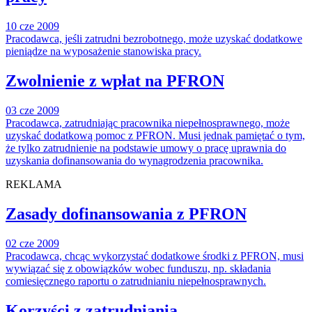
10 cze 2009
Pracodawca, jeśli zatrudni bezrobotnego, może uzyskać dodatkowe
pieniądze na wyposażenie stanowiska pracy.
Zwolnienie z wpłat na PFRON
03 cze 2009
Pracodawca, zatrudniając pracownika niepełnosprawnego, może
uzyskać dodatkową pomoc z PFRON. Musi jednak pamiętać o tym,
że tylko zatrudnienie na podstawie umowy o pracę uprawnia do
uzyskania dofinansowania do wynagrodzenia pracownika.
REKLAMA
Zasady dofinansowania z PFRON
02 cze 2009
Pracodawca, chcąc wykorzystać dodatkowe środki z PFRON, musi
wywiązać się z obowiązków wobec funduszu, np. składania
comiesięcznego raportu o zatrudnianiu niepełnosprawnych.
Korzyści z zatrudniania