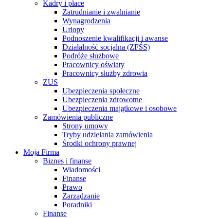
Kadry i płace
Zatrudnianie i zwalnianie
Wynagrodzenia
Urlopy
Podnoszenie kwalifikacji i awanse
Działalność socjalna (ZFŚS)
Podróże służbowe
Pracownicy oświaty
Pracownicy służby zdrowia
ZUS
Ubezpieczenia społeczne
Ubezpieczenia zdrowotne
Ubezpieczenia majątkowe i osobowe
Zamówienia publiczne
Strony umowy
Tryby udzielania zamówienia
Środki ochrony prawnej
Moja Firma
Biznes i finanse
Wiadomości
Finanse
Prawo
Zarządzanie
Poradniki
Finanse