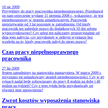
10 sie 2009
Przyjęliśmy do pracy pracownika niepełnosprawnego. Przedstawił
on nam orzeczenie wydane 11 sierpnia 2008 r., wskazujące, że jest
niepełnosprawny w stopniu umiarkowanym. Pracownik
nieprzerwanie od 3 lat pozostaje w zatrudnieniu. Od kiedy
pracownik ten nabędzie prawo do dodatkowych 10 dni urlopu
wypoczynkowego? Czy urlop ten naliczamy proporcjonalnie od
dnia jego nabycia, czy przysługuje w pełnym wymiarze bez
względu na to, kiedy pracownik nabył do niego prawo?
Czas pracy niepełnosprawnego
pracownika
27 lip 2009
Jestem zatrudniony na stanowisku magazyniera. W marcu 2009 r.
przyznano mi umiarkowany stopień niepełnosprawności. Czy w tej
sytuacji nadal będę zobowiązany do pracy 8 godzin na dobę i 40
godzin na tydzień? Czy z tego tytułu będą przysługiwały mi
również inne uprawnienia?
Zwrot kosztów wyposażenia stanowiska
pracy