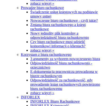
zobacz więcej »
Prowadzę biuro rachunkowe
Świadczenie usług księgowych na podstawie
umowy ustnej
Nowoczesne biuro rachunkowe - czyli jakie?
Zmiana biura rachunkowego a księgi
rachunkowe
Nowy jednolity plik kontrolny a
odpowiedzialność biura rachunkowego
Czy biuro rachunkowe musi udzielić
komornikowi informacji o klientach?
zobacz więcej »
Korzystam z biura rachunkowego
3 argumenty za wyborem nowoczesnego biura
Odpowiedzialność biura rachunkowego -
orzecznictwo
E-dokumentacja pracownicza prowadzona w
biurze rachunkowym
Odpowiedzialność za rachunkowość, gdy
prowadzenie ksiąg rachunkowych powierzono
biuru rachunkowemu
zobacz więcej »
INFORLEX
INFORLEX Biuro Rachunkowe
INFORLEX Księgowość