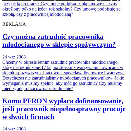
przyjąć ją do pracy? Czy mogę podpisać z nią umowę na czas
określony tylko na jeden rok szkolny? Czy umowę podpisuję ze
szkołą, czy z pracownicą młodocianą?
REKLAMA
Czy można zatrudnić pracownika
młodocianego w sklepie spożywczym?
24 wrz 2008
Chcemy w okresie letnim zatrudnić pracownika młodocianego,
który ma ukończone 17 lat, na stoisku z warzywami i owocami w
sklepie spożywczym. Pracownik sprzedawałby owoce i warzywa.
Dotychczas nie zatrudnialiśmy młodocianych pracowników. Jakie
wymagania musimy spełnić, aby móc go zatrudnić? Czy musimy
mieć zgodę rodziców na zatrudnienie?
Komu PFRON wypłaca dofinansowanie,
jeśli pracownik niepełnosprawny pracuje
w dwóch firmach
24 wrz 2008