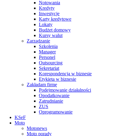
Notowania
Kredyty
Inwestycje
Karty kredytowe
Lokaty
Budżet domowy
Kursy walut
Zarządzanie
Szkolenia
Manager
Personel
Outsourcing
Sekretariat
Korespondencja w biznesie
Etykieta w biznesie
Zakładam firmę
Podejmowanie działalności
Opodatkowanie
Zatrudnianie
ZUS
Oprogramowanie
KSeF
Moto
Motonews
Moto porady