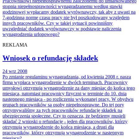
Pracownikowi niepełnosprawnemu zaliczonemu do umiarkowanego
stopnia niepełnosprawności wynagradzanemu według stawki
godzinowej wypłacamy dodatek wyrównawczy, tak aby z uwagi na
7-godzinną normę czasu pracy nie był poszkodowany względem
innych pracowników. Czy w takiej sytuacji powinniśmy
uwzględniać dodatek wyrównawczy w podstawie naliczenia
wynagrodzenia urlopowego?
REKLAMA
Wniosek o refundację składek
24 wrz 2008
Po zmianie regulaminu wynagradzania, od kwietnia 2008 r. nasza
firma wypłaca wynagrodzenie w dwóch terminach. Pracownicy
umysłowi otrzymują wynagrodzenie za dany miesiąc do końca tego
miesiąca, natomiast pracownicy fizyczni w terminie do 10. dnia
następnego miesiąca - po rozliczeniu wykonanej pracy. W obydwu
grupach pracowników są osoby niepełnosprawne. Do tej pory
otrzymywaliśmy za tych pracowników refundację składek na
ubezpieczenia społeczne. Czy to oznacza, że będziemy musieli
składać 2 wnioski o refundację - jeden dla pracowników, którzy
otrzymują wynagrodzenie do końca miesiąca, a drugi dla
pracowników, którzy otrzymują wynagrodzenie w następnym
miesiącu?