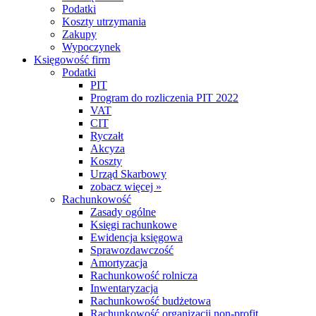
Podatki
Koszty utrzymania
Zakupy
Wypoczynek
Księgowość firm
Podatki
PIT
Program do rozliczenia PIT 2022
VAT
CIT
Ryczałt
Akcyza
Koszty
Urząd Skarbowy
zobacz więcej »
Rachunkowość
Zasady ogólne
Księgi rachunkowe
Ewidencja księgowa
Sprawozdawczość
Amortyzacja
Rachunkowość rolnicza
Inwentaryzacja
Rachunkowość budżetowa
Rachunkowość organizacji non-profit