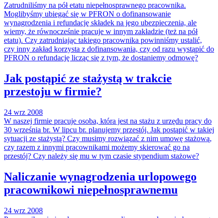
Zatrudniliśmy na pół etatu niepełnosprawnego pracownika.
Moglibyśmy ubiegać się w PFRON o dofinansowanie
wynagrodzenia i refundację składek na jego ubezpieczenia, ale
wiemy, że równocześnie pracuje w innym zakładzie (też na pół
etatu). Czy zatrudniając takiego pracownika powinniśmy ustalić,
czy inny zakład korzysta z dofinansowania, czy od razu wystąpić do
PFRON o refundację licząc się z tym, że dostaniemy odmowę?
Jak postąpić ze stażystą w trakcie
przestoju w firmie?
24 wrz 2008
W naszej firmie pracuje osoba, która jest na stażu z urzędu pracy do
30 września br. W lipcu br. planujemy przestój. Jak postąpić w takiej
sytuacji ze stażystą? Czy musimy rozwiązać z nim umowę stażową,
czy razem z innymi pracownikami możemy skierować go na
przestój? Czy należy się mu w tym czasie stypendium stażowe?
Naliczanie wynagrodzenia urlopowego
pracownikowi niepełnosprawnemu
24 wrz 2008