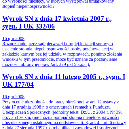
do wysokości miesięcy, w których występował umiarkowany
stopień niepełnosprawności?
Wyrok SN z dnia 17 kwietnia 2007 r.,
sygn. I UK 332/06
16 gru 2008
Rozpoznanie przez sąd pierwszej i drugiej instancji sprawy o
ustalenie stopnia niepełnosprawności osoby przebywającej w
zakładzie karnym bez jej udziału w rozprawach, pomimo złożenia
wniosku w tym przedmiocie, może być uznane za pozbawienie
możności obrony jej praw (art. 379 pkt 5 k.p.c.).
Wyrok SN z dnia 11 lutego 2005 r., sygn. I
UK 177/04
16 gru 2008
Przy ocenie niezdolności do pracy określonej w art. 12 ustawy z
dnia 17 grudnia 1998 r. o emeryturach i rentach z Funduszu
Ubezpieczeń Społecznych (jednolity tekst: Dz.U. z 2004 r. Nr 39,
poz. 353 ze zm.) nie można pomijać stop­nia niepełnosprawności
ubezpieczonego ustalonego na podstawie art. 3, art. 4 i art. 6 ustawy
z dnia 27 sierpnia 1997 r. o rehabilitacji zawodowej i społecznej