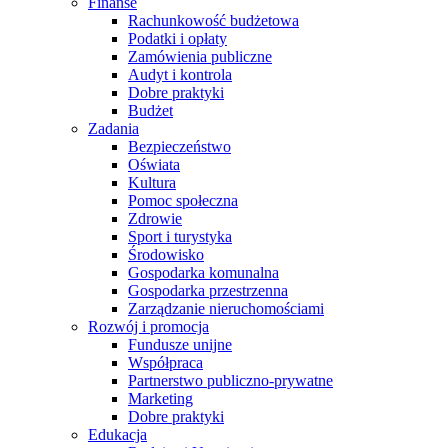
Finanse
Rachunkowość budżetowa
Podatki i opłaty
Zamówienia publiczne
Audyt i kontrola
Dobre praktyki
Budżet
Zadania
Bezpieczeństwo
Oświata
Kultura
Pomoc społeczna
Zdrowie
Sport i turystyka
Środowisko
Gospodarka komunalna
Gospodarka przestrzenna
Zarządzanie nieruchomościami
Rozwój i promocja
Fundusze unijne
Współpraca
Partnerstwo publiczno-prywatne
Marketing
Dobre praktyki
Edukacja