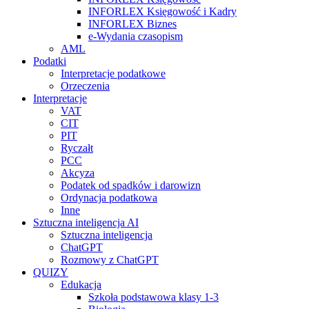
INFORLEX Księgowość i Kadry
INFORLEX Biznes
e-Wydania czasopism
AML
Podatki
Interpretacje podatkowe
Orzeczenia
Interpretacje
VAT
CIT
PIT
Ryczałt
PCC
Akcyza
Podatek od spadków i darowizn
Ordynacja podatkowa
Inne
Sztuczna inteligencja AI
Sztuczna inteligencja
ChatGPT
Rozmowy z ChatGPT
QUIZY
Edukacja
Szkoła podstawowa klasy 1-3