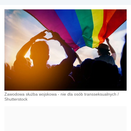
przeciwdziałania dyskryminacji. Specjalizuje się w
prawie pracy, zabezpieczeniu społecznym oraz
administracyjnoprawnych aspektach związanych z
pracą i pomocą socjalną.
Zawodowa służba wojskowa - nie dla osób transseksualnych
/
Shutterstock