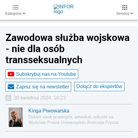
Kategorie
Serwisy
Zawodowa służba wojskowa
- nie dla osób
transseksualnych
Subskrybuj nas na Youtube
Dołącz do ekspertów
Zapisz się na newsletter
30 kwietnia 2024, 10:23
Kinga Piwowarska
Doktor nauk prawnych, adwokat, adiunkt na
Wydziale Prawa Uniwersytetu Andrzeja Frycza
Modrzewskiego w Krakowie oraz Rzecznik
Akademicki ds. równego traktowania i