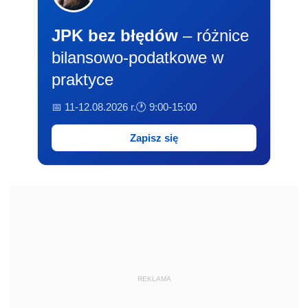
JPK bez błędów
– różnice
bilansowo-podatkowe w
praktyce
📅 11-12.08.2026 r.
🕐 9:00-15:00
Zapisz się
REKLAMA