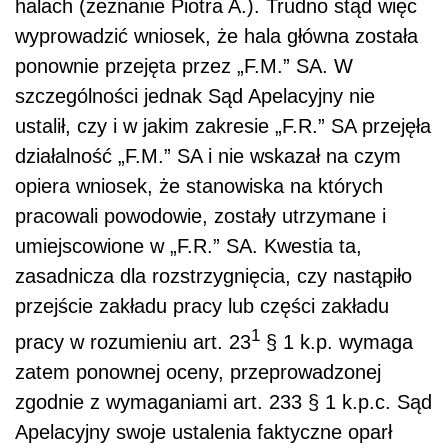
halach (zeznanie Piotra A.). Trudno stąd więc
wyprowadzić wniosek, że hala główna została
ponownie przejęta przez „F.M.” SA. W
szczególności jednak Sąd Apelacyjny nie
ustalił, czy i w jakim zakresie „F.R.” SA przejęła
działalność „F.M.” SA i nie wskazał na czym
opiera wniosek, że stanowiska na których
pracowali powodowie, zostały utrzymane i
umiejscowione w „F.R.” SA. Kwestia ta,
zasadnicza dla rozstrzygnięcia, czy nastąpiło
przejście zakładu pracy lub części zakładu
1
pracy w rozumieniu art. 23
§ 1 k.p. wymaga
zatem ponownej oceny, przeprowadzonej
zgodnie z wymaganiami art. 233 § 1 k.p.c. Sąd
Apelacyjny swoje ustalenia faktyczne oparł