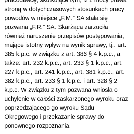
pracodawcę, skutkujące tym, iż z mocy prawa
stroną w dotychczasowych stosunkach pracy
powodów w miejsce „F.M.” SA stała się
pozwana „F.R.” SA. Skarżąca zarzuciła
również naruszenie przepisów postępowania,
mające istotny wpływ na wynik sprawy, tj.: art.
385 k.p.c. w związku z art. 386 § 4 k.p.c., a
także: art. 232 k.p.c., art. 233 § 1 k.p.c., art.
227 k.p.c., art. 241 k.p.c., art. 381 k.p.c., art.
382 k.p.c., art. 233 § 1 k.p.c. i art. 328 § 2
k.p.c. W związku z tym pozwana wniosła o
uchylenie w całości zaskarżonego wyroku oraz
poprzedzającego go wyroku Sądu
Okręgowego i przekazanie sprawy do
ponownego rozpoznania.