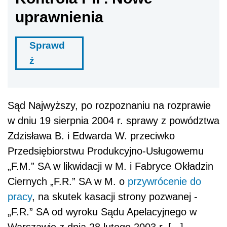
uprawnienia
Sprawd
ź
Sąd Najwyższy, po rozpoznaniu na rozprawie
w dniu 19 sierpnia 2004 r. sprawy z powództwa
Zdzisława B. i Edwarda W. przeciwko
Przedsiębiorstwu Produkcyjno-Usługowemu
„F.M.” SA w likwidacji w M. i Fabryce Okładzin
Ciernych „F.R.” SA w M. o
przywrócenie do
pracy
, na skutek kasacji strony pozwanej -
„F.R.” SA od wyroku Sądu Apelacyjnego w
Warszawie z dnia 28 lutego 2003 r. [...]