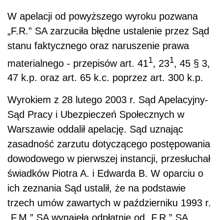
W apelacji od powyższego wyroku pozwana
„F.R.” SA zarzuciła błędne ustalenie przez Sąd
stanu faktycznego oraz naruszenie prawa
1
1
materialnego - przepisów art. 41
, 23
, 45 § 3,
47 k.p. oraz art. 65 k.c. poprzez art. 300 k.p.
Wyrokiem z 28 lutego 2003 r. Sąd Apelacyjny-
Sąd Pracy i Ubezpieczeń Społecznych w
Warszawie oddalił apelację. Sąd uznając
zasadność zarzutu dotyczącego postępowania
dowodowego w pierwszej instancji, przesłuchał
świadków Piotra A. i Edwarda B. W oparciu o
ich zeznania Sąd ustalił, że na podstawie
trzech umów zawartych w październiku 1993 r.
„F.M.” SA wynajęła odpłatnie od „F.R.” SA