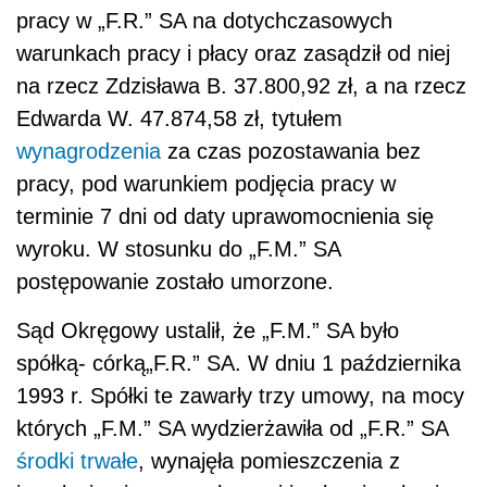
pracy w „F.R.” SA na dotychczasowych
warunkach pracy i płacy oraz zasądził od niej
na rzecz Zdzisława B. 37.800,92 zł, a na rzecz
Edwarda W. 47.874,58 zł, tytułem
wynagrodzenia
za czas pozostawania bez
pracy, pod warunkiem podjęcia pracy w
terminie 7 dni od daty uprawomocnienia się
wyroku. W stosunku do „F.M.” SA
postępowanie zostało umorzone.
Sąd Okręgowy ustalił, że „F.M.” SA było
spółką- córką„F.R.” SA. W dniu 1 października
1993 r. Spółki te zawarły trzy umowy, na mocy
których „F.M.” SA wydzierżawiła od „F.R.” SA
środki trwałe
, wynajęła pomieszczenia z