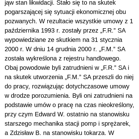
jąw stan likwidacji. Stało się to na skutek
pogarszającej się sytuacji ekonomicznej obu
pozwanych. W rezultacie wszystkie umowy z 1
października 1993 r. zostały przez „F.R.” SA
wypowiedziane ze skutkiem na 31 stycznia
2000 r. W dniu 14 grudnia 2000 r. „F.M.” SA
została wykreślona z rejestru handlowego.
Obaj powodowie byli zatrudnieni w „F.R.” SA i
na skutek utworzenia „F.M.” SA przeszli do niej
do pracy, rozwiązując dotychczasowe umowy
w drodze porozumienia. Byli oni zatrudnieni na
podstawie umów o pracę na czas nieokreślony,
przy czym Edward W. ostatnio na stanowisku
starszego mechanika stacji pomp i sprężarek,
a Zdzisław B. na stanowisku tokarza. W