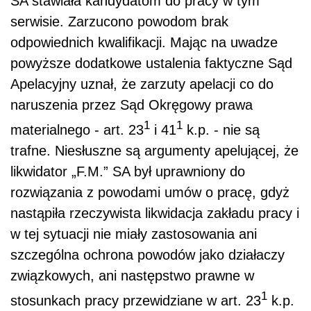
SA stawiała kandydatom do pracy w tym
serwisie. Zarzucono powodom brak
odpowiednich kwalifikacji. Mając na uwadze
powyższe dodatkowe ustalenia faktyczne Sąd
Apelacyjny uznał, że zarzuty apelacji co do
naruszenia przez Sąd Okręgowy prawa
1
1
materialnego - art. 23
i 41
k.p. - nie są
trafne. Niesłuszne są argumenty apelującej, że
likwidator „F.M.” SA był uprawniony do
rozwiązania z powodami umów o pracę, gdyż
nastąpiła rzeczywista likwidacja zakładu pracy i
w tej sytuacji nie miały zastosowania ani
szczególna ochrona powodów jako działaczy
związkowych, ani następstwo prawne w
1
stosunkach pracy przewidziane w art. 23
k.p.