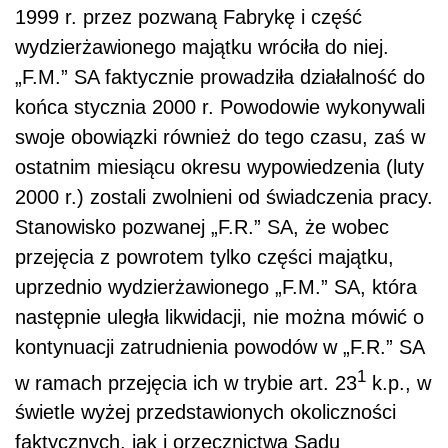
1999 r. przez pozwaną Fabrykę i część
wydzierżawionego majątku wróciła do niej.
„F.M.” SA faktycznie prowadziła działalność do
końca stycznia 2000 r. Powodowie wykonywali
swoje obowiązki również do tego czasu, zaś w
ostatnim miesiącu okresu wypowiedzenia (luty
2000 r.) zostali zwolnieni od świadczenia pracy.
Stanowisko pozwanej „F.R.” SA, że wobec
przejęcia z powrotem tylko części majątku,
uprzednio wydzierżawionego „F.M.” SA, która
następnie uległa likwidacji, nie można mówić o
kontynuacji zatrudnienia powodów w „F.R.” SA
1
w ramach przejęcia ich w trybie art. 23
k.p., w
świetle wyżej przedstawionych okoliczności
faktycznych, jak i orzecznictwa Sądu