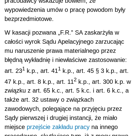
pracodawcy wskazuje bowiem, że
wypowiedzenia umów o pracę powodom były
bezprzedmiotowe.
W kasacji pozwana „F.R.” SA zaskarżyła w
całości wyrok Sądu Apelacyjnego zarzucając
mu naruszenie prawa materialnego przez
błędną wykładnię i niewłaściwe zastosowanie:
1
1
art. 23
k.p., art. 41
k.p., art. 45 § 3 k.p., art.
2
47 k.p., art. 8 k.p., art. 11
k.p., art. 300 k.p. w
związku z art. 65 k.c., art. 5 k.c. i art. 6 k.c., a
także art. 32 ustawy o związkach
zawodowych, polegające na przyjęciu przez
Sądy pierwszej i drugiej instancji, że miało
miejsce
przejście zakładu pracy
na innego