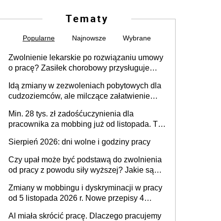
Tematy
Popularne
Najnowsze
Wybrane
Zwolnienie lekarskie po rozwiązaniu umowy
o pracę? Zasiłek chorobowy przysługuje
tylko w przypadku zachorowania w ciągu 14
Idą zmiany w zezwoleniach pobytowych dla
dni od ustania stosunku pracy
cudzoziemców, ale milczące załatwienie
spraw przewidziano tylko dla wybranych
Min. 28 tys. zł zadośćuczynienia dla
pracownika za mobbing już od listopada. To
także nieuzasadniona krytyka i izolowanie z
Sierpień 2026: dni wolne i godziny pracy
zespołu
Czy upał może być podstawą do zwolnienia
od pracy z powodu siły wyższej? Jakie są
obowiązki pracodawcy
Zmiany w mobbingu i dyskryminacji w pracy
od 5 listopada 2026 r. Nowe przepisy 4
sierpnia zostały ogłoszone w Dzienniku
AI miała skrócić pracę. Dlaczego pracujemy
Ustaw