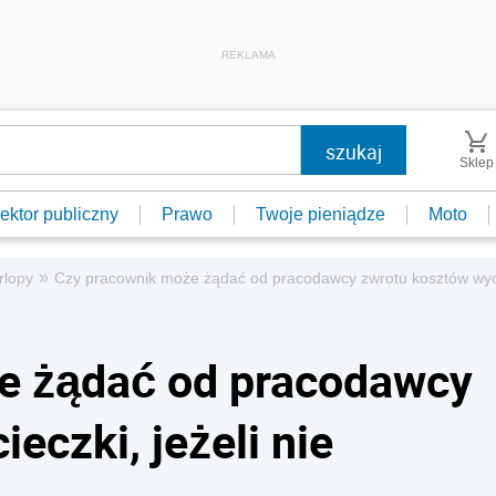
REKLAMA
Sklep
ektor publiczny
Prawo
Twoje pieniądze
Moto
»
rlopy
Czy pracownik może żądać od pracodawcy zwrotu kosztów wyciec
e żądać od pracodawcy
eczki, jeżeli nie