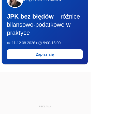
JPK bez błędów
– różnice
bilansowo-podatkowe w
praktyce
📅 11-12.08.2026 r.
🕐 9:00-15:00
Zapisz się
REKLAMA