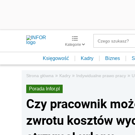
Kategorie
Księgowość
Kadry
Biznes
S
»
»
»
Strona główna
Kadry
Indywidualne prawo pracy
U
Porada Infor.pl
Czy pracownik moż
zwrotu kosztów wyci