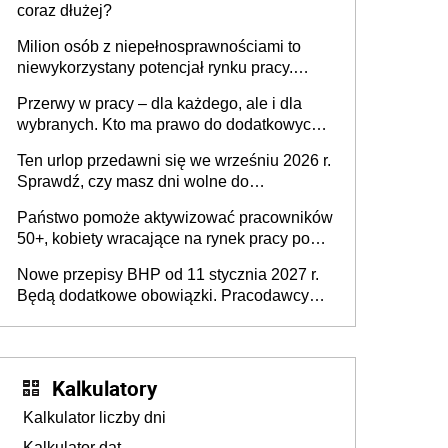
coraz dłużej?
Milion osób z niepełnosprawnościami to
niewykorzystany potencjał rynku pracy.
Problemem nie jest brak kandydatów,
Przerwy w pracy – dla każdego, ale i dla
dofinansowań czy refundacji, ale bariery po
wybranych. Kto ma prawo do dodatkowych
stronie systemu i świadomości
15 minut?
pracodawców [WYWIAD]
Ten urlop przedawni się we wrześniu 2026 r.
Sprawdź, czy masz dni wolne do
wykorzystania
Państwo pomoże aktywizować pracowników
50+, kobiety wracające na rynek pracy po
urodzeniu dzieci, osoby przewlekle chore i
Nowe przepisy BHP od 11 stycznia 2027 r.
osoby neuroatypowe. Powstanie Fundusz
Będą dodatkowe obowiązki. Pracodawcy
na rzecz Inkluzywności w Zatrudnianiu?
dostają czas na przygotowanie się do zmian
Kalkulatory
Kalkulator liczby dni
Kalkulator dat