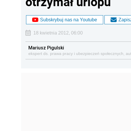
otrzymał urlopu
Subskrybuj nas na Youtube
Zapisz
18 kwietnia 2012, 06:00
Mariusz Pigulski
ekspert ds. prawa pracy i ubezpieczeń społecznych, aut