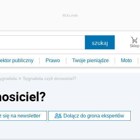
REKLAMA
Sklep
ektor publiczny
Prawo
Twoje pieniądze
Moto
»
ygnalista
Sygnalista czyli donosiciel?
nosiciel?
 się na newsletter
Dołącz do grona ekspertów