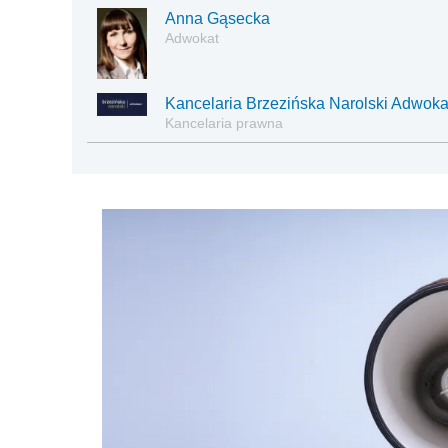
Anna Gąsecka
Adwokat
Kancelaria Brzezińska Narolski Adwoka
Kancelaria prawna