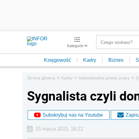
Kategorie
Księgowość
Kadry
Biznes
S
»
»
»
Strona główna
Kadry
Indywidualne prawo pracy
S
Sygnalista czyli do
Subskrybuj nas na Youtube
Zapisz
15 marca 2021, 16:22