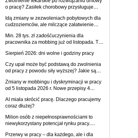
Zwolnienie lekarskie po rozwiązaniu umowy
o pracę? Zasiłek chorobowy przysługuje
tylko w przypadku zachorowania w ciągu 14
Idą zmiany w zezwoleniach pobytowych dla
dni od ustania stosunku pracy
cudzoziemców, ale milczące załatwienie
spraw przewidziano tylko dla wybranych
Min. 28 tys. zł zadośćuczynienia dla
pracownika za mobbing już od listopada. To
także nieuzasadniona krytyka i izolowanie z
Sierpień 2026: dni wolne i godziny pracy
zespołu
Czy upał może być podstawą do zwolnienia
od pracy z powodu siły wyższej? Jakie są
obowiązki pracodawcy
Zmiany w mobbingu i dyskryminacji w pracy
od 5 listopada 2026 r. Nowe przepisy 4
sierpnia zostały ogłoszone w Dzienniku
AI miała skrócić pracę. Dlaczego pracujemy
Ustaw
coraz dłużej?
Milion osób z niepełnosprawnościami to
niewykorzystany potencjał rynku pracy.
Problemem nie jest brak kandydatów,
Przerwy w pracy – dla każdego, ale i dla
dofinansowań czy refundacji, ale bariery po