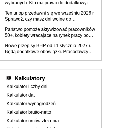
wybranych. Kto ma prawo do dodatkowych
stronie systemu i świadomości
15 minut?
pracodawców [WYWIAD]
Ten urlop przedawni się we wrześniu 2026 r.
Sprawdź, czy masz dni wolne do
wykorzystania
Państwo pomoże aktywizować pracowników
50+, kobiety wracające na rynek pracy po
urodzeniu dzieci, osoby przewlekle chore i
Nowe przepisy BHP od 11 stycznia 2027 r.
osoby neuroatypowe. Powstanie Fundusz
Będą dodatkowe obowiązki. Pracodawcy
na rzecz Inkluzywności w Zatrudnianiu?
dostają czas na przygotowanie się do zmian
Kalkulatory
Kalkulator liczby dni
Kalkulator dat
Kalkulator wynagrodzeń
Kalkulator brutto-netto
Kalkulator umów zlecenia