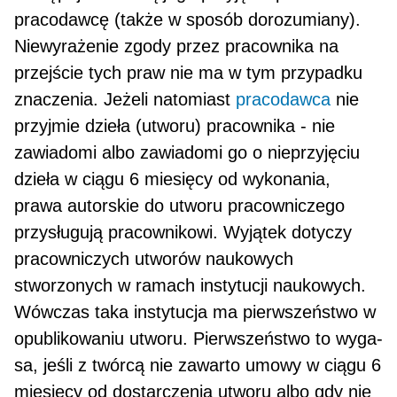
pracodawcę (także w sposób doro­zumiany).
Niewyrażenie zgody przez pracownika na
przejście tych praw nie ma w tym przypadku
znacze­nia. Jeżeli natomiast
pracodawca
nie
przyjmie dzieła (utworu) pracownika - nie
zawiadomi albo zawiado­mi go o nieprzyjęciu
dzieła w ciągu 6 miesięcy od wykonania,
prawa autorskie do utworu pracownicze­go
przysługują pracownikowi. Wyjątek dotyczy
pracowniczych utworów nauko­wych
stworzonych w ramach instytucji nauko­wych.
Wówczas taka instytucja ma pierwszeństwo w
opublikowaniu utworu. Pierwszeństwo to wyga­
sa, jeśli z twórcą nie zawarto umowy w ciągu 6
mie­sięcy od dostarczenia utworu albo gdy nie