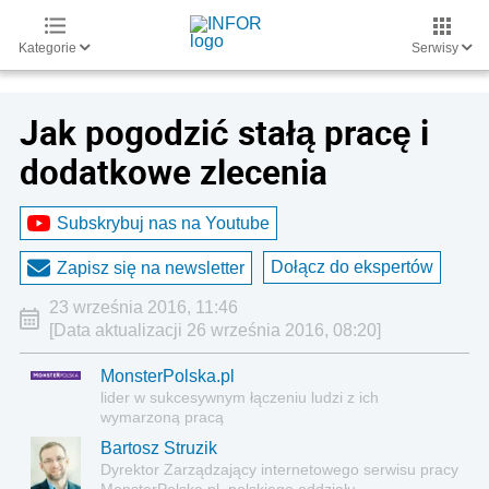
Kategorie
Serwisy
Jak pogodzić stałą pracę i
dodatkowe zlecenia
Subskrybuj nas na Youtube
Dołącz do ekspertów
Zapisz się na newsletter
23 września 2016, 11:46
[Data aktualizacji 26 września 2016, 08:20]
MonsterPolska.pl
lider w sukcesywnym łączeniu ludzi z ich
wymarzoną pracą
Bartosz Struzik
Dyrektor Zarządzający internetowego serwisu pracy