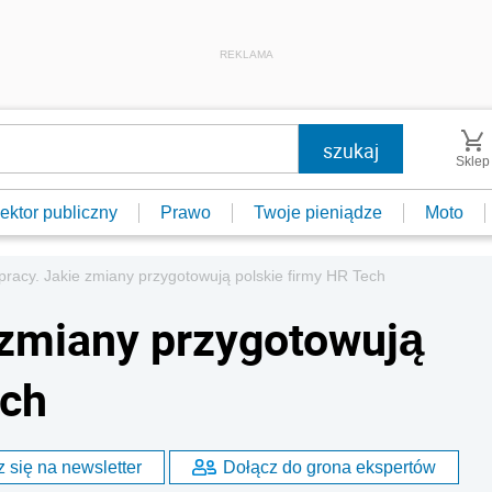
REKLAMA
Sklep
ektor publiczny
Prawo
Twoje pieniądze
Moto
pracy. Jakie zmiany przygotowują polskie firmy HR Tech
 zmiany przygotowują
ech
 się na newsletter
Dołącz do grona ekspertów