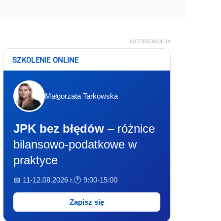
AUTOPROMOCJA
SZKOLENIE ONLINE
Małgorzata Tarkowska
JPK bez błędów
– różnice
bilansowo-podatkowe w
praktyce
📅 11-12.08.2026 r.
🕐 9:00-15:00
Zapisz się