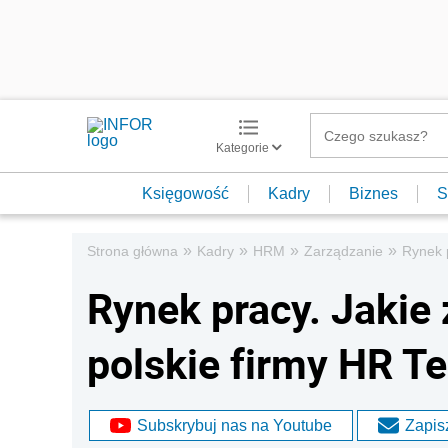
Kategorie
Księgowość
Kadry
Biznes
S
»
»
»
»
Strona główna
Kadry
HRM
Zarządzanie
Rynek 
Rynek pracy. Jakie
polskie firmy HR T
Subskrybuj nas na Youtube
Zapisz