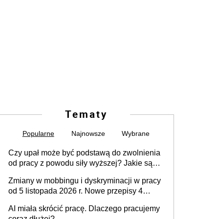
Tematy
Popularne
Najnowsze
Wybrane
Czy upał może być podstawą do zwolnienia
od pracy z powodu siły wyższej? Jakie są
obowiązki pracodawcy
Zmiany w mobbingu i dyskryminacji w pracy
od 5 listopada 2026 r. Nowe przepisy 4
sierpnia zostały ogłoszone w Dzienniku
AI miała skrócić pracę. Dlaczego pracujemy
Ustaw
coraz dłużej?