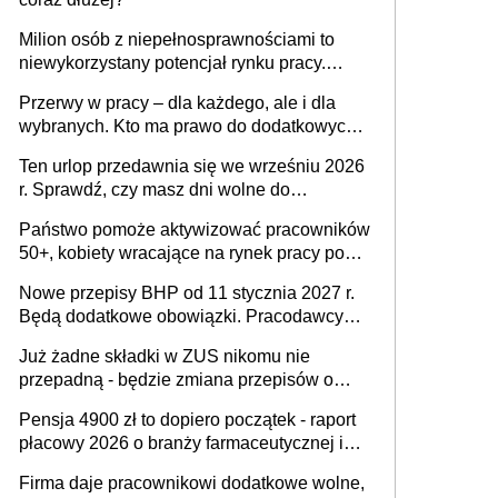
Milion osób z niepełnosprawnościami to
niewykorzystany potencjał rynku pracy.
Problemem nie jest brak kandydatów,
Przerwy w pracy – dla każdego, ale i dla
dofinansowań czy refundacji, ale bariery po
wybranych. Kto ma prawo do dodatkowych
stronie systemu i świadomości
15 minut?
pracodawców [WYWIAD]
Ten urlop przedawnia się we wrześniu 2026
r. Sprawdź, czy masz dni wolne do
wykorzystania
Państwo pomoże aktywizować pracowników
50+, kobiety wracające na rynek pracy po
urodzeniu dzieci, osoby przewlekle chore i
Nowe przepisy BHP od 11 stycznia 2027 r.
osoby neuroatypowe. Powstanie Fundusz
Będą dodatkowe obowiązki. Pracodawcy
na rzecz Inkluzywności w Zatrudnianiu?
dostają czas na przygotowanie się do zmian
Już żadne składki w ZUS nikomu nie
przepadną - będzie zmiana przepisów o
przedawnieniu i niepodleganiu
Pensja 4900 zł to dopiero początek - raport
ubezpieczeniom społecznym
płacowy 2026 o branży farmaceutycznej i
chemicznej
Firma daje pracownikowi dodatkowe wolne,