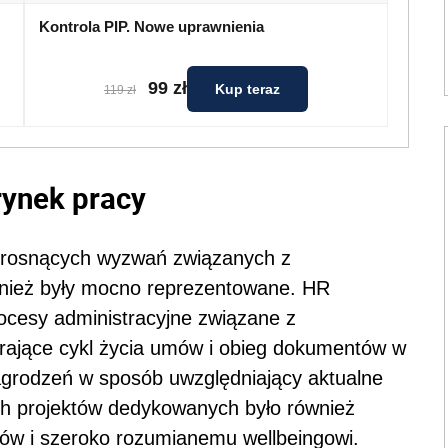
Kontrola PIP. Nowe uprawnienia
99 zł
Kup teraz
119 zł
rynek pracy
 rosnących wyzwań związanych z
ież były mocno reprezentowane. HR
ocesy administracyjne związane z
erające cykl życia umów i obieg dokumentów w
nagrodzeń w sposób uwzględniający aktualne
ch projektów dedykowanych było również
ków i szeroko rozumianemu wellbeingowi.