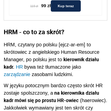
99 zł
Kup teraz
119 zł
HRM - co to za skrót?
HRM, czytany po polsku [ejcz-ar-em] to
skrótowiec z angielskiego Human Resource
kierownik działu
Manager, po polsku jest to
kadr.
HR
bywa też tłumaczone jako
zarządzanie
zasobami ludzkimi.
W języku potocznym bardzo często skrót HR
na kierownika działu
zostaje spolszczony, a
kadr mówi się po prostu HR-owiec
(haerowiec).
Jakkolwiek wymawiany jest ten skrót czy