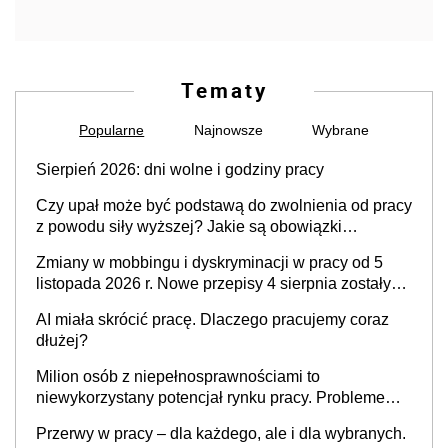
Tematy
Popularne
Najnowsze
Wybrane
Sierpień 2026: dni wolne i godziny pracy
Czy upał może być podstawą do zwolnienia od pracy
z powodu siły wyższej? Jakie są obowiązki
pracodawcy
Zmiany w mobbingu i dyskryminacji w pracy od 5
listopada 2026 r. Nowe przepisy 4 sierpnia zostały
ogłoszone w Dzienniku Ustaw
AI miała skrócić pracę. Dlaczego pracujemy coraz
dłużej?
Milion osób z niepełnosprawnościami to
niewykorzystany potencjał rynku pracy. Problemem
nie jest brak kandydatów, dofinansowań czy
Przerwy w pracy – dla każdego, ale i dla wybranych.
refundacji, ale bariery po stronie systemu i