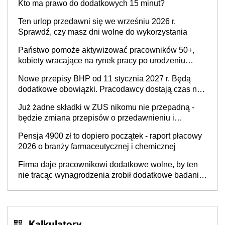
Kto ma prawo do dodatkowych 15 minut?
świadomości pracodawców [WYWIAD]
Ten urlop przedawni się we wrześniu 2026 r.
Sprawdź, czy masz dni wolne do wykorzystania
Państwo pomoże aktywizować pracowników 50+,
kobiety wracające na rynek pracy po urodzeniu
dzieci, osoby przewlekle chore i osoby
Nowe przepisy BHP od 11 stycznia 2027 r. Będą
neuroatypowe. Powstanie Fundusz na rzecz
dodatkowe obowiązki. Pracodawcy dostają czas na
Inkluzywności w Zatrudnianiu?
przygotowanie się do zmian
Już żadne składki w ZUS nikomu nie przepadną -
będzie zmiana przepisów o przedawnieniu i
niepodleganiu ubezpieczeniom społecznym
Pensja 4900 zł to dopiero początek - raport płacowy
2026 o branży farmaceutycznej i chemicznej
Firma daje pracownikowi dodatkowe wolne, by ten
nie tracąc wynagrodzenia zrobił dodatkowe badania.
Ten benefit się sprawdza
Kalkulatory