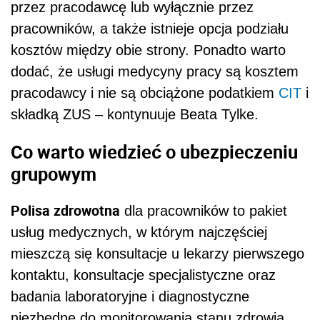
przez pracodawcę lub wyłącznie przez
pracownik
ó
w, a także istnieje opcja podziału
koszt
ó
w między obie strony. Ponadto warto
dodać, że usługi medycyny pracy są kosztem
pracodawcy i nie są obciążone podatkiem
CIT
i
składką
ZUS
– kontynuuje Beata Tylke.
Co warto wiedzieć o ubezpieczeniu
grupowym
Polisa zdrowotna
dla pracownik
ó
w to pakiet
usług medycznych, w kt
ó
rym najczęściej
mieszczą się konsultacje u lekarzy pierwszego
kontaktu, konsultacje specjalistyczne oraz
badania laboratoryjne i diagnostyczne
niezbędne do monitorowania stanu zdrowia.