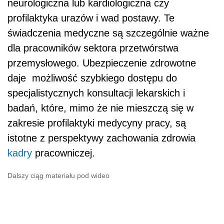
neurologiczna lub kardiologiczna czy
profilaktyka urazów i wad postawy. Te
świadczenia medyczne są szczeg
ó
lnie ważne
dla pracownik
ó
w sektora przetw
ó
rstwa
przemysłowego. Ubezpieczenie zdrowotne
daje
możliwość szybkiego dostępu do
specjalistycznych konsultacji lekarskich i
badań, kt
ó
re, mimo że nie mieszczą się w
zakresie profilaktyki medycyny pracy, są
istotne z perspektywy zachowania zdrowia
kadry
pracowniczej.
Dalszy ciąg materiału pod wideo