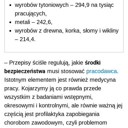
wyrob
ó
w tytoniowych – 294,9 na tysiąc
pracujących,
metali – 242,6,
wyrob
ó
w z drewna, korka, słomy i wikliny
– 214,4.
środki
– Przepisy ściśle regulują, jakie
bezpieczeństwa
musi stosować
pracodawca
.
Istotnym elementem jest r
ó
wnież medycyna
pracy. Kojarzymy ją co prawda przede
wszystkim z badaniami wstępnymi,
okresowymi i kontrolnymi, ale r
ó
wnie ważną jej
częścią jest profilaktyka zapobiegania
chorobom zawodowym, czyli problemom