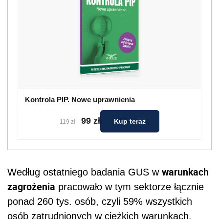
Kontrola PIP. Nowe uprawnienia
99 zł
Kup teraz
119 zł
warunkach
Według ostatniego badania GUS w
zagrożenia
pracowało w tym sektorze łącznie
ponad 260 tys. os
ó
b, czyli 59% wszystkich
os
ó
b zatrudnionych w ciężkich warunkach.