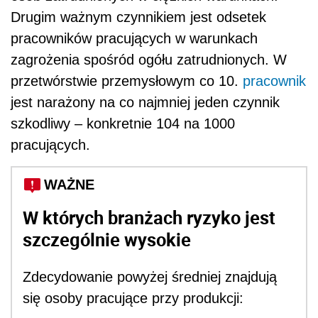
Drugim ważnym czynnikiem jest odsetek
pracownik
ó
w pracujących w warunkach
zagrożenia spośr
ód og
ółu zatrudnionych. W
przetw
ó
rstwie przemysłowym co 10.
pracownik
jest narażony na co najmniej jeden czynnik
szkodliwy – konkretnie 104 na 1000
pracujących.
WAŻNE
W kt
ó
rych branżach ryzyko jest
szczeg
ó
lnie wysokie
Zdecydowanie powyżej średniej znajdują
się osoby pracujące przy produkcji: