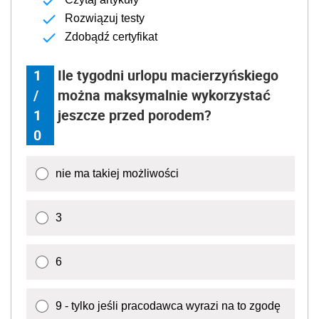
Rozwiązuj testy
Zdobądź certyfikat
1
Ile tygodni urlopu macierzyńskiego
/
można maksymalnie wykorzystać
1
jeszcze przed porodem?
0
nie ma takiej możliwości
3
6
9 - tylko jeśli pracodawca wyrazi na to zgodę