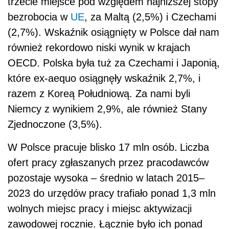
trzecie miejsce pod względem najniższej stopy
bezrobocia w
UE
, za Maltą (2,5%) i Czechami
(2,7%). Wskaźnik osiągnięty w Polsce dał nam
również rekordowo niski wynik w krajach
OECD. Polska była tuż za Czechami i Japonią,
które ex-aequo osiągnęły wskaźnik 2,7%, i
razem z Koreą Południową. Za nami byli
Niemcy z wynikiem 2,9%, ale również Stany
Zjednoczone (3,5%).
.
W Polsce pracuje blisko 17 mln osób
Liczba
ofert pracy zgłaszanych przez pracodawców
pozostaje wysoka – średnio w latach 2015–
2023 do urzędów pracy trafiało ponad 1,3 mln
wolnych miejsc pracy i miejsc aktywizacji
zawodowej rocznie. Łącznie było ich ponad