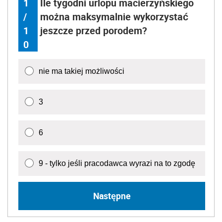
1
Ile tygodni urlopu macierzyńskiego
/
można maksymalnie wykorzystać
1
jeszcze przed porodem?
0
nie ma takiej możliwości
3
6
9 - tylko jeśli pracodawca wyrazi na to zgodę
Następne