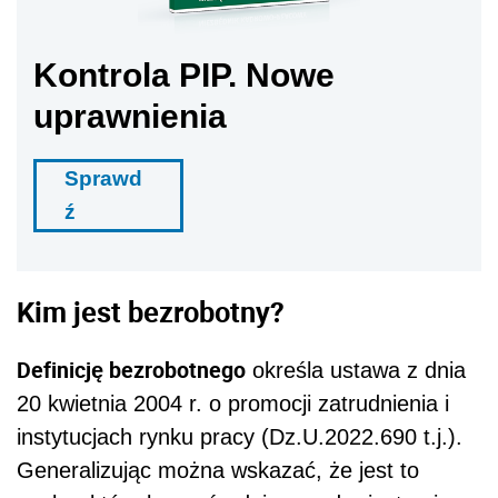
Kontrola PIP. Nowe
uprawnienia
Sprawd
ź
K
im jest bezrobotny?
Definicję
bezrobotn
ego
określa ustawa
z dnia
20 kwietnia 2004 r. o
promocji zatrudnienia
i
instytucjach rynku pracy
(Dz.U.2022.690 t.j.).
Generalizując można wskazać, że jest to