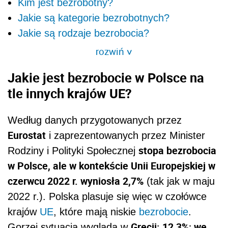
Kim jest bezrobotny?
Jakie są kategorie bezrobotnych?
Jakie są rodzaje bezrobocia?
rozwiń
>
Jakie
jest
bezrobocie w Polsce na
tle innych krajów UE?
Według danych
przygotowanych przez
Eurostat
i
zaprezentowanych przez
M
inister
stopa bezrobocia
R
odziny i
P
olityki
S
połecznej
w
Polsce, ale w kontekście Unii Europejskiej w
czerwcu 2022 r.
wyniosła
2,7%
(tak jak w maju
2022 r.). Polska plasuje się więc w czołówce
krajów
UE
, które mają niskie
bezrobocie
.
Grecji: 12,3%; we
Gorzej sytuacja wygląda w