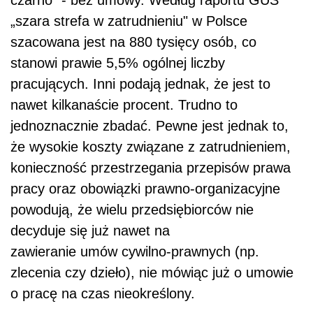
czarno” - bez umowy.
Według raportu
GUS
„szar
a
stref
a
w zatrudnieniu" w Polsce
szacowana jest na 880 tysięcy osób,
co
stanowi prawie
5,
5
% ogólnej liczby
pracujących
. Inni podają jednak, że jest to
nawet kilkanaście procent. Trudno to
jednoznacznie zbadać. Pewne jest jednak to,
że wysokie koszty związane z zatrudnieniem,
konieczność przestrzegania przepisów prawa
pracy oraz obowiązki prawno-organizacyjne
powodują, że wielu przedsiębiorców nie
decyduje się już nawet na
zawieranie umów cywilno-prawnych (np.
zlecenia czy dzieło), nie mówiąc już o umowie
o pracę na czas nieokreślony.