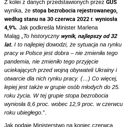
GUS
Z
kolei z danych przedstawionych przez
stopa bezrobocia rejestrowanego,
wynika, że
według stanu na 30 czerwca 2022 r.
wyniosła
4,9%
.
Jak podkreśla Minister Marlena
wynik, najlepszy od 32
Maląg „
To historyczny
lat.
I to najlepiej dowodzi, że sytuacja na rynku
pracy w Polsce jest dobra – nie zmieniła tego
pandemia, nie zmieniło tego przyjęcie
uciekających przed wojną obywateli Ukrainy i
otwarcie dla nich rynku pracy.
(…) Co więcej,
lepiej jest także w grupie osób młodych do 25.
roku życia. W tej grupie stopa bezrobocia
wyniosła 8,6 proc. wobec 12,9 proc. w czerwcu
roku ubiegłego
.
”.
Jak podaje Ministerstwo na koniec
czerwca