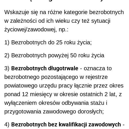
Wskazuje się na różne kategorie
bezrobotn
ych
w zależności od ich wieku czy też sytuacji
życiowej/zawodowej, np.:
1) Bezrobotnych
do 25 roku życia;
2) B
ezrobotn
ych
powyżej 50 roku życia
B
ezrobotn
ych
długotrwale
3
)
- oznacza to
bezrobotnego pozostającego w rejestrze
powiatowego urzędu pracy łącznie przez okres
ponad 12 miesięcy w okresie ostatnich 2 lat, z
wyłączeniem okresów odbywania stażu i
przygotowania zawodowego dorosłych;
B
ezrobotny
ch
bez kwalifikacji zawodowych
4)
-