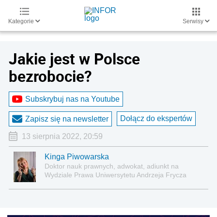
Kategorie
Serwisy
Jakie jest w Polsce
bezrobocie?
Subskrybuj nas na Youtube
Dołącz do ekspertów
Zapisz się na newsletter
13 sierpnia 2022, 20:59
Kinga Piwowarska
Doktor nauk prawnych, adwokat, adiunkt na
Wydziale Prawa Uniwersytetu Andrzeja Frycza
Modrzewskiego w Krakowie oraz Rzecznik
Akademicki ds. równego traktowania i
przeciwdziałania dyskryminacji. Specjalizuje się w
prawie pracy, zabezpieczeniu społecznym oraz