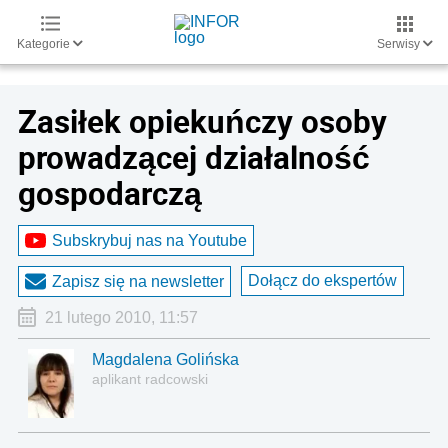
Kategorie
Serwisy
Zasiłek opiekuńczy osoby
prowadzącej działalność
gospodarczą
Subskrybuj nas na Youtube
Dołącz do ekspertów
Zapisz się na newsletter
21 lutego 2010, 11:57
Magdalena Golińska
aplikant radcowski