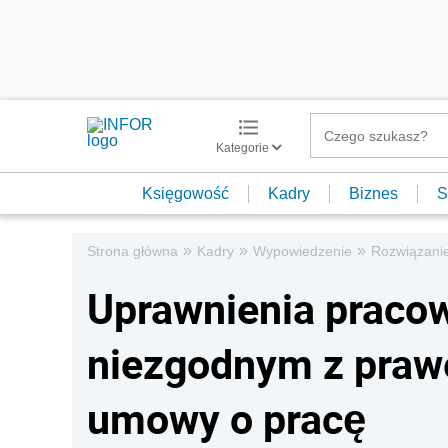
Kategorie
Księgowość
Kadry
Biznes
S
»
»
»
Strona główna
Kadry
Wypowiedzenie
Rozwiązani
Uprawnienia praco
niezgodnym z pra
umowy o pracę