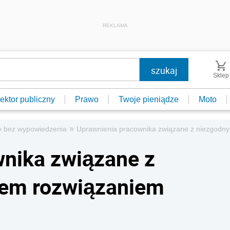
REKLAMA
Sklep
ektor publiczny
Prawo
Twoje pieniądze
Moto
»
e bez wypowiedzenia
Uprawnienia pracownika związane z niezgodn
wnika związane z
wem rozwiązaniem