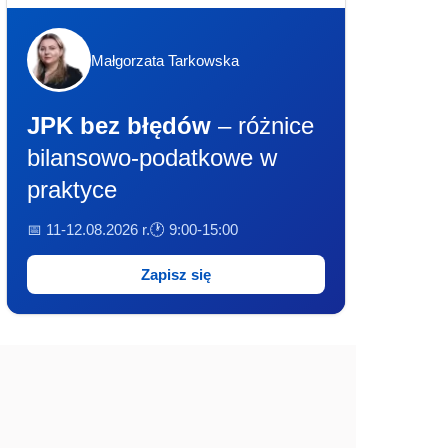
Małgorzata Tarkowska
JPK bez błędów
– różnice
bilansowo-podatkowe w
praktyce
📅 11-12.08.2026 r.
🕐 9:00-15:00
Zapisz się