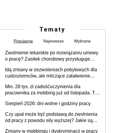
Tematy
Popularne
Najnowsze
Wybrane
Zwolnienie lekarskie po rozwiązaniu umowy
o pracę? Zasiłek chorobowy przysługuje
tylko w przypadku zachorowania w ciągu 14
Idą zmiany w zezwoleniach pobytowych dla
dni od ustania stosunku pracy
cudzoziemców, ale milczące załatwienie
spraw przewidziano tylko dla wybranych
Min. 28 tys. zł zadośćuczynienia dla
pracownika za mobbing już od listopada. To
także nieuzasadniona krytyka i izolowanie z
Sierpień 2026: dni wolne i godziny pracy
zespołu
Czy upał może być podstawą do zwolnienia
od pracy z powodu siły wyższej? Jakie są
obowiązki pracodawcy
Zmiany w mobbingu i dyskryminacji w pracy