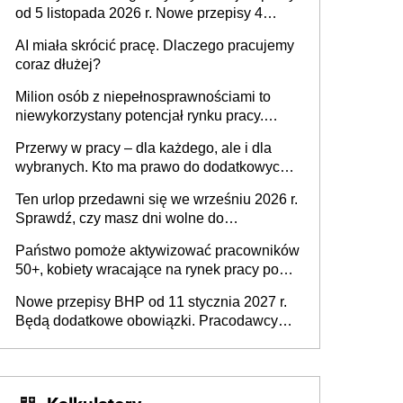
od 5 listopada 2026 r. Nowe przepisy 4
sierpnia zostały ogłoszone w Dzienniku
AI miała skrócić pracę. Dlaczego pracujemy
Ustaw
coraz dłużej?
Milion osób z niepełnosprawnościami to
niewykorzystany potencjał rynku pracy.
Problemem nie jest brak kandydatów,
Przerwy w pracy – dla każdego, ale i dla
dofinansowań czy refundacji, ale bariery po
wybranych. Kto ma prawo do dodatkowych
stronie systemu i świadomości
15 minut?
pracodawców [WYWIAD]
Ten urlop przedawni się we wrześniu 2026 r.
Sprawdź, czy masz dni wolne do
wykorzystania
Państwo pomoże aktywizować pracowników
50+, kobiety wracające na rynek pracy po
urodzeniu dzieci, osoby przewlekle chore i
Nowe przepisy BHP od 11 stycznia 2027 r.
osoby neuroatypowe. Powstanie Fundusz
Będą dodatkowe obowiązki. Pracodawcy
na rzecz Inkluzywności w Zatrudnianiu?
dostają czas na przygotowanie się do zmian