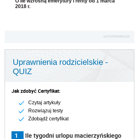
O ile wzrosną emerytury i renty od 1 marca
2018 r.
AUTOPROMOCJA
Uprawnienia rodzicielskie -
QUIZ
Jak zdobyć Certyfikat:
Czytaj artykuły
Rozwiązuj testy
Zdobądź certyfikat
1
Ile tygodni urlopu macierzyńskiego