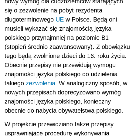
nowy wymóg dla cudzoziemców starających
się o zezwolenie na pobyt rezydenta
długoterminowego
UE
w Polsce. Będą oni
musieli wykazać się znajomością języka
polskiego przynajmniej na poziomie B1
(stopień średnio zaawansowany). Z obowiązku
tego będą zwolnione dzieci do 16. roku życia.
Obecnie przepisy nie przewidują wymogu
znajomości języka polskiego do udzielenia
takiego
zezwolenia
. W analogiczny sposób, w
nowych przepisach doprecyzowano wymóg
znajomości języka polskiego, konieczny
obecnie do nabycia obywatelstwa polskiego.
W projekcie przewidziano także przepisy
usprawniające procedurę wykonywania