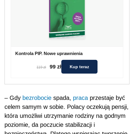
Kontrola PIP. Nowe uprawnienia
99 zł
Kup teraz
119 zł
– Gdy
bezrobocie
spada,
praca
przestaje być
celem samym w sobie. Polacy oczekują pensji,
która umożliwi utrzymanie rodziny na godnym
poziomie, da poczucie stabilizacji i
bezpieczeństwa. Dlatego wspierając tworzenie