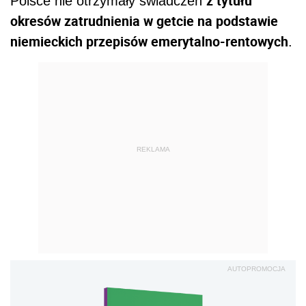
z tytułu
Polsce nie otrzymały świadczeń
okresów zatrudnienia w getcie na podstawie
niemieckich przepisów emerytalno-rentowych
.
REKLAMA
AUTOPROMOCJA