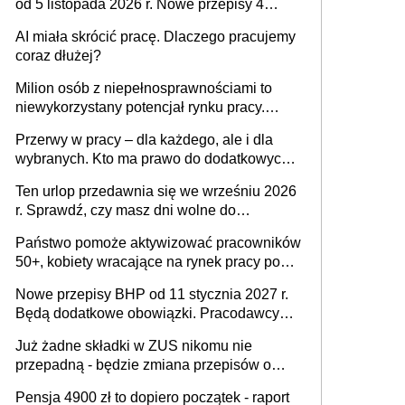
od 5 listopada 2026 r. Nowe przepisy 4
sierpnia zostały ogłoszone w Dzienniku
AI miała skrócić pracę. Dlaczego pracujemy
Ustaw
coraz dłużej?
Milion osób z niepełnosprawnościami to
niewykorzystany potencjał rynku pracy.
Problemem nie jest brak kandydatów,
Przerwy w pracy – dla każdego, ale i dla
dofinansowań czy refundacji, ale bariery po
wybranych. Kto ma prawo do dodatkowych
stronie systemu i świadomości
15 minut?
pracodawców [WYWIAD]
Ten urlop przedawnia się we wrześniu 2026
r. Sprawdź, czy masz dni wolne do
wykorzystania
Państwo pomoże aktywizować pracowników
50+, kobiety wracające na rynek pracy po
urodzeniu dzieci, osoby przewlekle chore i
Nowe przepisy BHP od 11 stycznia 2027 r.
osoby neuroatypowe. Powstanie Fundusz
Będą dodatkowe obowiązki. Pracodawcy
na rzecz Inkluzywności w Zatrudnianiu?
dostają czas na przygotowanie się do zmian
Już żadne składki w ZUS nikomu nie
przepadną - będzie zmiana przepisów o
przedawnieniu i niepodleganiu
Pensja 4900 zł to dopiero początek - raport
ubezpieczeniom społecznym