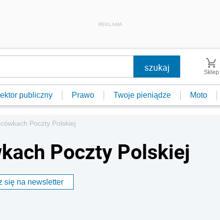
REKLAMA
Sklep
ektor publiczny
Prawo
Twoje pieniądze
Moto
cówkach Poczty Polskiej
kach Poczty Polskiej
 się na newsletter