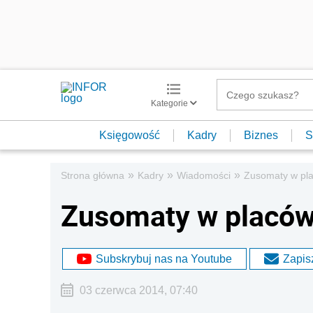
Kategorie
Księgowość
Kadry
Biznes
S
»
»
»
Strona główna
Kadry
Wiadomości
Zusomaty w pla
Zusomaty w placów
Subskrybuj nas na Youtube
Zapisz
03 czerwca 2014, 07:40