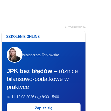
AUTOPROMOCJA
SZKOLENIE ONLINE
Małgorzata Tarkowska
JPK bez błędów
– różnice
bilansowo-podatkowe w
praktyce
📅 11-12.08.2026 r.
🕐 9:00-15:00
Zapisz się