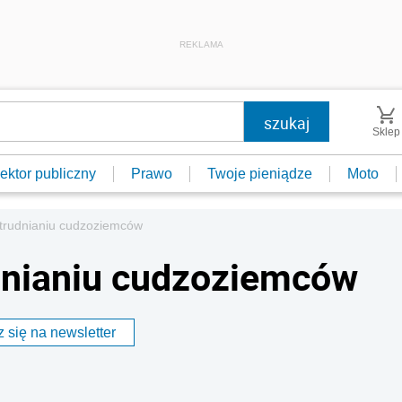
REKLAMA
Sklep
ektor publiczny
Prawo
Twoje pieniądze
Moto
atrudnianiu cudzoziemców
dnianiu cudzoziemców
 się na newsletter