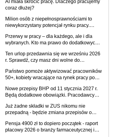
AI miała skrócić pracę. Dlaczego pracujemy
Ustaw
coraz dłużej?
Milion osób z niepełnosprawnościami to
niewykorzystany potencjał rynku pracy.
Problemem nie jest brak kandydatów,
Przerwy w pracy – dla każdego, ale i dla
dofinansowań czy refundacji, ale bariery po
wybranych. Kto ma prawo do dodatkowych
stronie systemu i świadomości
15 minut?
pracodawców [WYWIAD]
Ten urlop przedawnia się we wrześniu 2026
r. Sprawdź, czy masz dni wolne do
wykorzystania
Państwo pomoże aktywizować pracowników
50+, kobiety wracające na rynek pracy po
urodzeniu dzieci, osoby przewlekle chore i
Nowe przepisy BHP od 11 stycznia 2027 r.
osoby neuroatypowe. Powstanie Fundusz
Będą dodatkowe obowiązki. Pracodawcy
na rzecz Inkluzywności w Zatrudnianiu?
dostają czas na przygotowanie się do zmian
Już żadne składki w ZUS nikomu nie
przepadną - będzie zmiana przepisów o
przedawnieniu i niepodleganiu
Pensja 4900 zł to dopiero początek - raport
ubezpieczeniom społecznym
płacowy 2026 o branży farmaceutycznej i
chemicznej