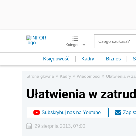
Kategorie
Księgowość
Kadry
Biznes
S
»
»
»
Strona główna
Kadry
Wiadomości
Ułatwienia w z
Ułatwienia w zatru
Subskrybuj nas na Youtube
Zapisz
29 sierpnia 2013, 07:00