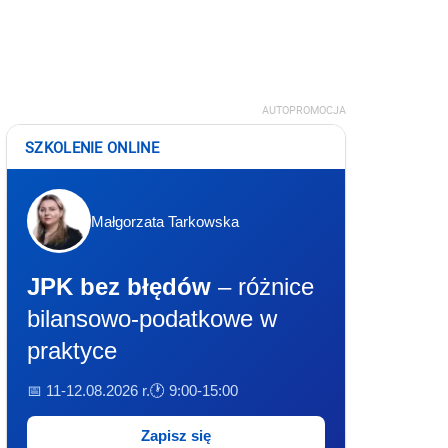
AUTOPROMOCJA
SZKOLENIE ONLINE
Małgorzata Tarkowska
JPK bez błędów
– różnice
bilansowo-podatkowe w
praktyce
📅 11-12.08.2026 r.
🕐 9:00-15:00
Zapisz się