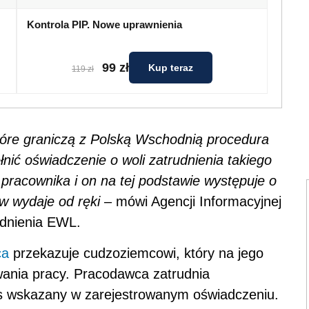
Kontrola PIP. Nowe uprawnienia
99 zł
Kup teraz
119 zł
tóre graniczą z Polską Wschodnią procedura
nić oświadczenie o woli zatrudnienia takiego
 pracownika i on na tej podstawie występuje o
w wydaje od ręki
– mówi Agencji Informacyjnej
udnienia EWL.
ca
przekazuje cudzoziemcowi, który na jego
ania pracy. Pracodawca zatrudnia
s wskazany w zarejestrowanym oświadczeniu.