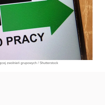
ięcej zwolnień grupowych
/
Shutterstock