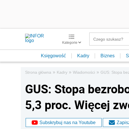
Kategorie
Księgowość
Kadry
Biznes
S
»
»
»
Strona główna
Kadry
Wiadomości
GUS: Stopa bez
GUS: Stopa bezrobo
5,3 proc. Więcej z
Subskrybuj nas na Youtube
Zapisz