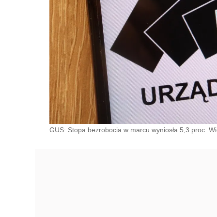
GUS: Stopa bezrobocia w marcu wyniosła 5,3 proc. W