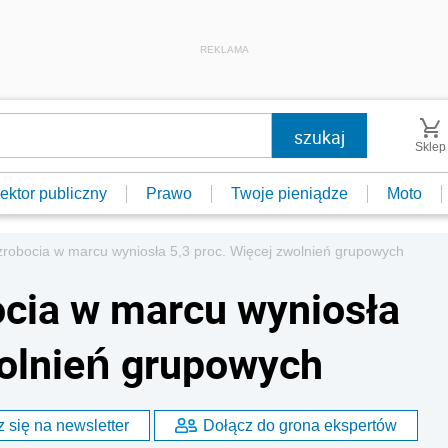
REKLAMA
Sklep
ektor publiczny
Prawo
Twoje pieniądze
Moto
robocia w marcu wyniosła 5,3 proc. Więcej zwolnień grupowych
cia w marcu wyniosła
wolnień grupowych
 się na newsletter
Dołącz do grona ekspertów