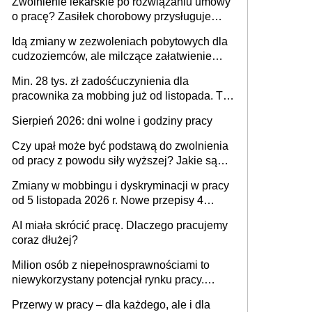
Zwolnienie lekarskie po rozwiązaniu umowy
o pracę? Zasiłek chorobowy przysługuje
tylko w przypadku zachorowania w ciągu 14
Idą zmiany w zezwoleniach pobytowych dla
dni od ustania stosunku pracy
cudzoziemców, ale milczące załatwienie
spraw przewidziano tylko dla wybranych
Min. 28 tys. zł zadośćuczynienia dla
pracownika za mobbing już od listopada. To
także nieuzasadniona krytyka i izolowanie z
Sierpień 2026: dni wolne i godziny pracy
zespołu
Czy upał może być podstawą do zwolnienia
od pracy z powodu siły wyższej? Jakie są
obowiązki pracodawcy
Zmiany w mobbingu i dyskryminacji w pracy
od 5 listopada 2026 r. Nowe przepisy 4
sierpnia zostały ogłoszone w Dzienniku
AI miała skrócić pracę. Dlaczego pracujemy
Ustaw
coraz dłużej?
Milion osób z niepełnosprawnościami to
niewykorzystany potencjał rynku pracy.
Problemem nie jest brak kandydatów,
Przerwy w pracy – dla każdego, ale i dla
dofinansowań czy refundacji, ale bariery po