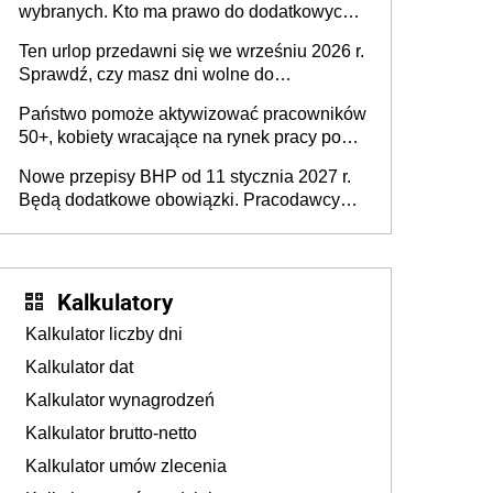
wybranych. Kto ma prawo do dodatkowych
stronie systemu i świadomości
15 minut?
pracodawców [WYWIAD]
Ten urlop przedawni się we wrześniu 2026 r.
Sprawdź, czy masz dni wolne do
wykorzystania
Państwo pomoże aktywizować pracowników
50+, kobiety wracające na rynek pracy po
urodzeniu dzieci, osoby przewlekle chore i
Nowe przepisy BHP od 11 stycznia 2027 r.
osoby neuroatypowe. Powstanie Fundusz
Będą dodatkowe obowiązki. Pracodawcy
na rzecz Inkluzywności w Zatrudnianiu?
dostają czas na przygotowanie się do zmian
Kalkulatory
Kalkulator liczby dni
Kalkulator dat
Kalkulator wynagrodzeń
Kalkulator brutto-netto
Kalkulator umów zlecenia