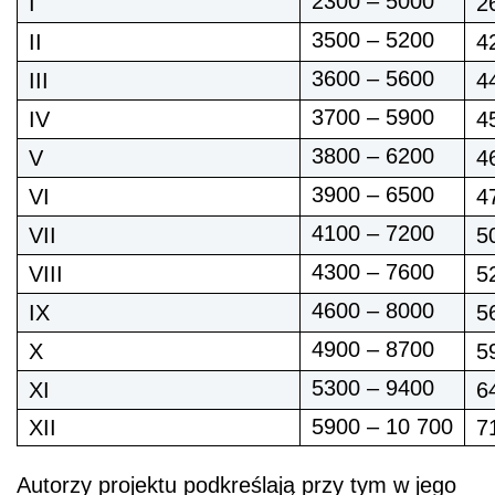
2300 – 5000
I
2
3500 – 5200
II
4
3600 – 5600
III
4
3700 – 5900
IV
4
3800 – 6200
V
4
3900 – 6500
VI
4
4100 – 7200
VII
5
4300 – 7600
VIII
5
4600 – 8000
IX
5
4900 – 8700
X
5
5300 – 9400
XI
6
5900 – 10 700
XII
7
Autorzy projektu podkreślają przy tym w jego