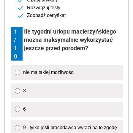
Rozwiązuj testy
Zdobądź certyfikat
1
Ile tygodni urlopu macierzyńskiego
/
można maksymalnie wykorzystać
1
jeszcze przed porodem?
0
nie ma takiej możliwości
3
6
9 - tylko jeśli pracodawca wyrazi na to zgodę