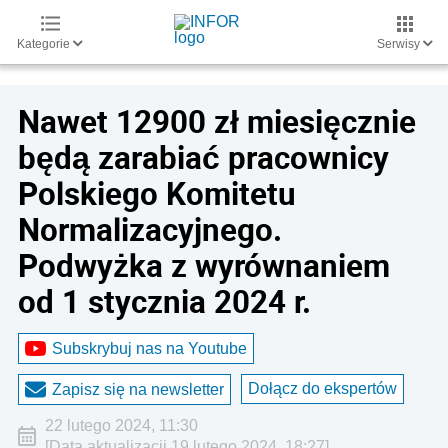
Kategorie
Serwisy
Nawet 12900 zł miesięcznie
będą zarabiać pracownicy
Polskiego Komitetu
Normalizacyjnego.
Podwyżka z wyrównaniem
od 1 stycznia 2024 r.
Subskrybuj nas na Youtube
Dołącz do ekspertów
Zapisz się na newsletter
22 lutego 2024, 11:30
[Data aktualizacji 19 lutego 2024, 18:27]