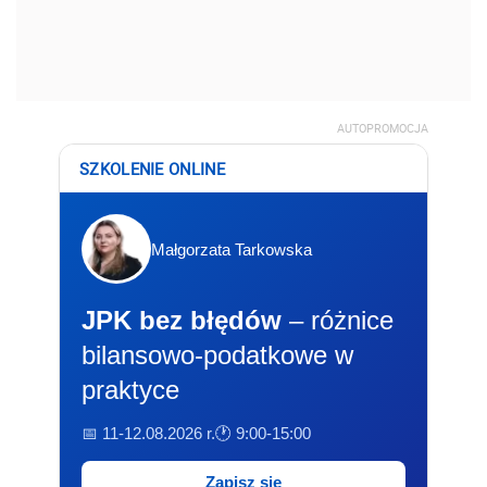
AUTOPROMOCJA
SZKOLENIE ONLINE
Małgorzata Tarkowska
JPK bez błędów
– różnice
bilansowo-podatkowe w
praktyce
📅 11-12.08.2026 r.
🕐 9:00-15:00
Zapisz się