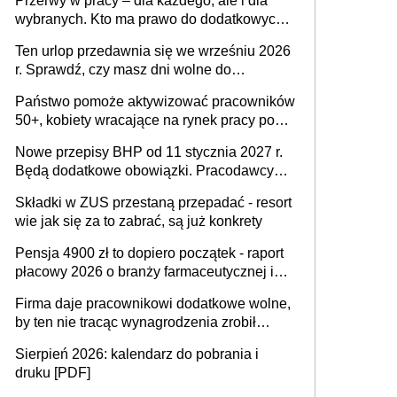
Przerwy w pracy – dla każdego, ale i dla
wybranych. Kto ma prawo do dodatkowych
15 minut?
Ten urlop przedawnia się we wrześniu 2026
r. Sprawdź, czy masz dni wolne do
wykorzystania
Państwo pomoże aktywizować pracowników
50+, kobiety wracające na rynek pracy po
urodzeniu dzieci, osoby przewlekle chore i
Nowe przepisy BHP od 11 stycznia 2027 r.
osoby neuroatypowe. Powstanie Fundusz
Będą dodatkowe obowiązki. Pracodawcy
na rzecz Inkluzywności w Zatrudnianiu?
dostają czas na przygotowanie się do zmian
Składki w ZUS przestaną przepadać - resort
wie jak się za to zabrać, są już konkrety
Pensja 4900 zł to dopiero początek - raport
płacowy 2026 o branży farmaceutycznej i
chemicznej
Firma daje pracownikowi dodatkowe wolne,
by ten nie tracąc wynagrodzenia zrobił
dodatkowe badania. Ten benefit się
Sierpień 2026: kalendarz do pobrania i
sprawdza
druku [PDF]