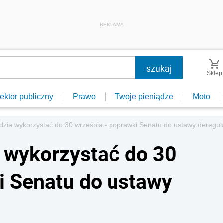
REKLAMA
Sklep
ektor publiczny
Prawo
Twoje pieniądze
Moto
ędzie wykorzystać do 30 września - poprawki Senatu do ustawy deregul
e wykorzystać do 30
i Senatu do ustawy