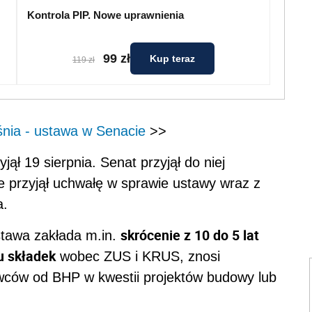
Kontrola PIP. Nowe uprawnienia
99 zł
Kup teraz
119 zł
nia - ustawa w Senacie
>>
ął 19 sierpnia. Senat przyjął do niej
e przyjął uchwałę w sprawie ustawy wraz z
a.
skrócenie z 10 do 5 lat
stawa zakłada m.in.
u składek
wobec ZUS i KRUS, znosi
wców od BHP w kwestii projektów budowy lub