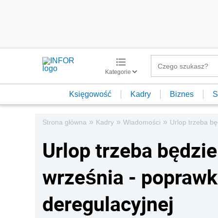
Kategorie
Księgowość
Kadry
Biznes
S
»
»
»
Strona główna
Kadry
Wiadomości
Urlop trzeba b
Urlop trzeba będzi
września - poprawk
deregulacyjnej