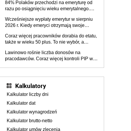
84% Polaków przechodzi na emeryturę od
razu po osiągnięciu wieku emerytalnego.
Natomiast pokolenie X musi pracować
Wcześniejsze wypłaty emerytur w sierpniu
dłużej, ale czy jest w stanie? Pracownicy
2026 r. Kiedy emeryci otrzymają swoje
45+ to siła napędowa gospodarki
świadczenia?
Coraz więcej pracowników dorabia do etatu,
także w wieku 50 plus. To nie wybór, a
konieczność. Powodem są rosnące koszty
Lawinowo rośnie liczba donosów na
życia
pracodawców. Coraz więcej kontroli PIP w
efekcie zgłoszeń mobbingu
Kalkulatory
Kalkulator liczby dni
Kalkulator dat
Kalkulator wynagrodzeń
Kalkulator brutto-netto
Kalkulator umów zlecenia