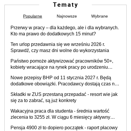
Tematy
Popularne
Najnowsze
Wybrane
Przerwy w pracy – dla każdego, ale i dla wybranych.
Kto ma prawo do dodatkowych 15 minut?
Ten urlop przedawnia się we wrześniu 2026 r.
Sprawdź, czy masz dni wolne do wykorzystania
Państwo pomoże aktywizować pracowników 50+,
kobiety wracające na rynek pracy po urodzeniu
dzieci, osoby przewlekle chore i osoby
Nowe przepisy BHP od 11 stycznia 2027 r. Będą
neuroatypowe. Powstanie Fundusz na rzecz
dodatkowe obowiązki. Pracodawcy dostają czas na
Inkluzywności w Zatrudnianiu?
przygotowanie się do zmian
Składki w ZUS przestaną przepadać - resort wie jak
się za to zabrać, są już konkrety
Wakacyjna praca dla studenta - średnia wartość
zlecenia to 3255 zł. W ciągu 6 miesięcy aktywny
freelancer-student zarabia ponad 10,7 tys. zł
Pensja 4900 zł to dopiero początek - raport płacowy