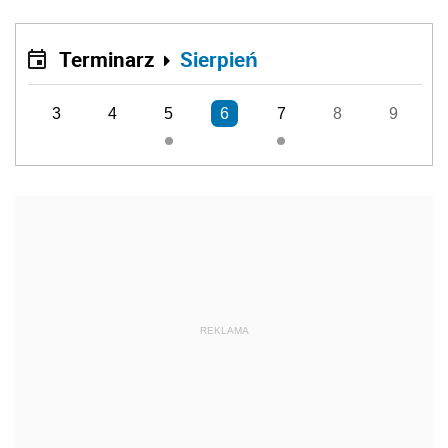
Terminarz
Sierpień
3
4
5
6
7
8
9
REKLAMA