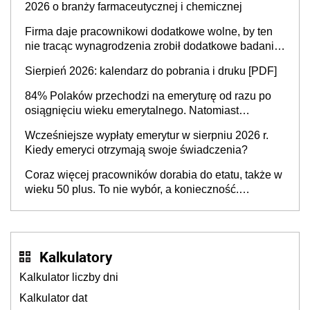
2026 o branży farmaceutycznej i chemicznej
Firma daje pracownikowi dodatkowe wolne, by ten
nie tracąc wynagrodzenia zrobił dodatkowe badania.
Ten benefit się sprawdza
Sierpień 2026: kalendarz do pobrania i druku [PDF]
84% Polaków przechodzi na emeryturę od razu po
osiągnięciu wieku emerytalnego. Natomiast
pokolenie X musi pracować dłużej, ale czy jest w
Wcześniejsze wypłaty emerytur w sierpniu 2026 r.
stanie? Pracownicy 45+ to siła napędowa
Kiedy emeryci otrzymają swoje świadczenia?
gospodarki
Coraz więcej pracowników dorabia do etatu, także w
wieku 50 plus. To nie wybór, a konieczność.
Powodem są rosnące koszty życia
Kalkulatory
Kalkulator liczby dni
Kalkulator dat